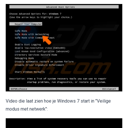
Video die laat zien hoe je Windows 7 start in "Veilige
modus met netwerk":