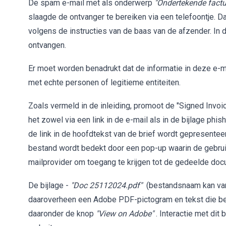
De spam e-mail met als onderwerp
"Ondertekende factu
slaagde de ontvanger te bereiken via een telefoontje. D
volgens de instructies van de baas van de afzender. In 
ontvangen.
Er moet worden benadrukt dat de informatie in deze e-ma
met echte personen of legitieme entiteiten.
Zoals vermeld in de inleiding, promoot de "Signed Invo
het zowel via een link in de e-mail als in de bijlage ph
de link in de hoofdtekst van de brief wordt gepresente
bestand wordt bedekt door een pop-up waarin de gebruik
mailprovider om toegang te krijgen tot de gedeelde do
De bijlage -
"Doc 25112024.pdf"
(bestandsnaam kan vari
daaroverheen een Adobe PDF-pictogram en tekst die b
daaronder de knop
"View on Adobe"
. Interactie met dit