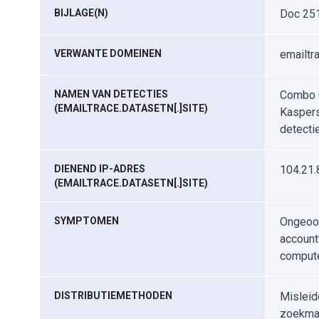
BIJLAGE(N)
Doc 251
VERWANTE DOMEINEN
emailtra
NAMEN VAN DETECTIES
Combo C
(EMAILTRACE.DATASETN[.]SITE)
Kaspers
detecti
DIENEND IP-ADRES
104.21.
(EMAILTRACE.DATASETN[.]SITE)
SYMPTOMEN
Ongeoor
account
compute
DISTRIBUTIEMETHODEN
Misleid
zoekmac