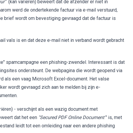
ur"
(kan variëren) beweert dat de afzender er niet in
aarom werd de ondertekende factuur via e-mail verstuurd,
de brief wordt om bevestiging gevraagd dat de factuur is
il vals is en dat deze e-mail niet in verband wordt gebracht
ice" spamcampagne een phishing-zwendel. Interessant is dat
ishingsites ondersteunt. De webpagina die wordt geopend via
erd als een vaag Microsoft Excel-document. Het valse
er wordt gevraagd zich aan te melden bij zijn e-
cumenten.
ëren) - verschijnt als een wazig document met
eweert dat het een
"Secured PDF Online Document
" is, met
 bestand leidt tot een omleiding naar een andere phishing