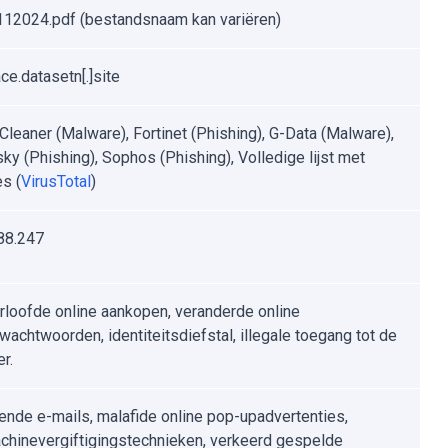
12024.pdf (bestandsnaam kan variëren)
ce.datasetn[.]site
leaner (Malware), Fortinet (Phishing), G-Data (Malware),
ky (Phishing), Sophos (Phishing), Volledige lijst met
es (
VirusTotal
)
88.247
loofde online aankopen, veranderde online
wachtwoorden, identiteitsdiefstal, illegale toegang tot de
r.
ende e-mails, malafide online pop-upadvertenties,
hinevergiftigingstechnieken, verkeerd gespelde