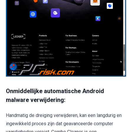
Onmiddellijke automatische Android
malware verwijdering:
Handmatig de dreiging verwijderen, kan een langdurig en
ingewikkeld proces zijn dat geavanceerde computer
vaardigheden vereist. Combo Cleaner is een