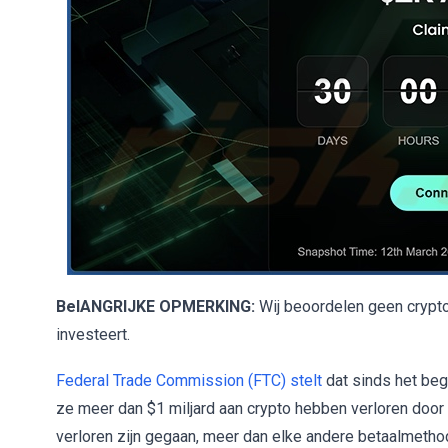
BelANGRIJKE OPMERKING:
Wij beoordelen geen cryptop
investeert.
Federal Trade Commission (FTC) stelt
dat sinds het be
ze meer dan $1 miljard aan crypto hebben verloren door o
verloren zijn gegaan, meer dan elke andere betaalmetho