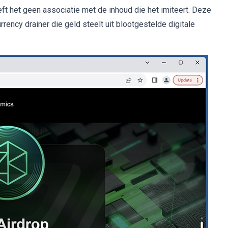
ft het geen associatie met de inhoud die het imiteert. Deze
ency drainer die geld steelt uit blootgestelde digitale