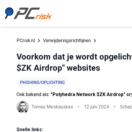
PCrisk.nl
Verwijderingsrichtlijnen
Voorkom dat je wordt opgelich
$ZK Airdrop" websites
PHISHING/OPLICHTING
Ook bekend als:
"Polyhedra Network $ZK Airdrop" cr
Tomas Meskauskas
•
12 juni 2024
•
Schad
Snelle links: