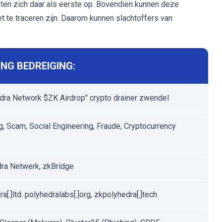
hten zich daar als eerste op. Bovendien kunnen deze
t te traceren zijn. Daarom kunnen slachtoffers van
NG BEDREIGING:
dra Network $ZK Airdrop" crypto drainer zwendel
g, Scam, Social Engineering, Fraude, Cryptocurrency
ra Netwerk, zkBridge
a[.]ltd. polyhedralabs[.]org, zkpolyhedra[.]tech