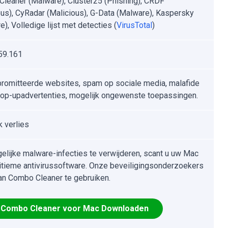
leaner (Malware), Cluster25 (Phishing), CRDF
ous), CyRadar (Malicious), G-Data (Malware), Kaspersky
), Volledige lijst met detecties (
VirusTotal
)
59.161
omitteerde websites, spam op sociale media, malafide
pop-upadvertenties, mogelijk ongewenste toepassingen.
k verlies
lijke malware-infecties te verwijderen, scant u uw Mac
itieme antivirussoftware. Onze beveiligingsonderzoekers
an Combo Cleaner te gebruiken.
Combo Cleaner voor Mac Downloaden