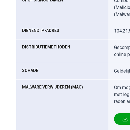
OPSPORINGSNAMEN
Combo C
(Malici
(Malware
DIENEND IP-ADRES
104.21.
DISTRIBUTIEMETHODEN
Gecompr
online 
SCHADE
Geldelij
MALWARE VERWIJDEREN (MAC)
Om moge
met leg
raden a