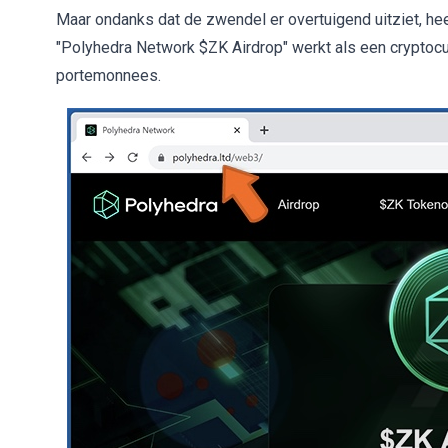
Maar ondanks dat de zwendel er overtuigend uitziet, hee
"Polyhedra Network $ZK Airdrop" werkt als een cryptocurr
portemonnees.