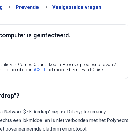
ng
Preventie
Veelgestelde vragen
computer is geïnfecteerd.
icentie van Combo Cleaner kopen. Beperkte proefperiode van 7
rdt beheerd door
RCS LT
, het moederbedrijf van PCRisk.
rdrop"?
a Network $ZK Airdrop" nep is. Dit cryptocurrency
lechts een lokmiddel en is niet verbonden met het Polyhedra
 het bovengenoemde platform en protocol.