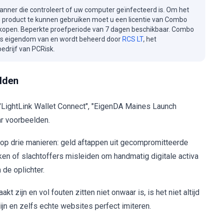
canner die controleert of uw computer geïnfecteerd is. Om het
e product te kunnen gebruiken moet u een licentie van Combo
kopen. Beperkte proefperiode van 7 dagen beschikbaar. Combo
is eigendom van en wordt beheerd door
RCS LT
, het
drijf van PCRisk.
elden
LightLink Wallet Connect", "EigenDA Maines Launch
ar voorbeelden.
 op drie manieren: geld aftappen uit gecompromitteerde
n of slachtoffers misleiden om handmatig digitale activa
de oplichter.
zijn en vol fouten zitten niet onwaar is, is het niet altijd
jn en zelfs echte websites perfect imiteren.