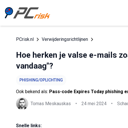
PCrisk.nl
Verwijderingsrichtlijnen
Hoe herken je valse e-mails z
vandaag"?
PHISHING/OPLICHTING
Ook bekend als:
Pass-code Expires Today phishing e
Tomas Meskauskas
•
24 mei 2024
•
Schad
Snelle links: