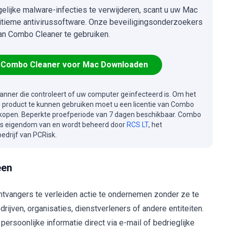
lijke malware-infecties te verwijderen, scant u uw Mac
itieme antivirussoftware. Onze beveiligingsonderzoekers
an Combo Cleaner te gebruiken.
Combo Cleaner voor Mac Downloaden
canner die controleert of uw computer geïnfecteerd is. Om het
e product te kunnen gebruiken moet u een licentie van Combo
kopen. Beperkte proefperiode van 7 dagen beschikbaar. Combo
is eigendom van en wordt beheerd door
RCS LT
, het
drijf van PCRisk.
een
ontvangers te verleiden actie te ondernemen zonder ze te
jven, organisaties, dienstverleners of andere entiteiten.
ersoonlijke informatie direct via e-mail of bedrieglijke