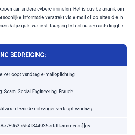
open aan andere cybercriminelen. Het is dus belangrijk om
soonlijke informatie verstrekt via e-mail of op sites die in
dat je geld verliest, toegang tot online accounts krijgt of
NG BEDREIGING:
 verloopt vandaag e-mailoplichting
g, Scam, Social Engineering, Fraude
htwoord van de ontvanger verloopt vandaag
68e78962b654f844935ertdtfemm-com[.]gs