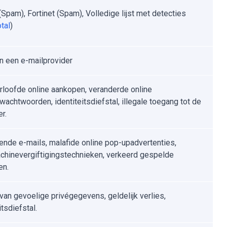
(Spam), Fortinet (Spam), Volledige lijst met detecties
tal
)
an een e-mailprovider
loofde online aankopen, veranderde online
wachtwoorden, identiteitsdiefstal, illegale toegang tot de
r.
ende e-mails, malafide online pop-upadvertenties,
hinevergiftigingstechnieken, verkeerd gespelde
en.
 van gevoelige privégegevens, geldelijk verlies,
itsdiefstal.