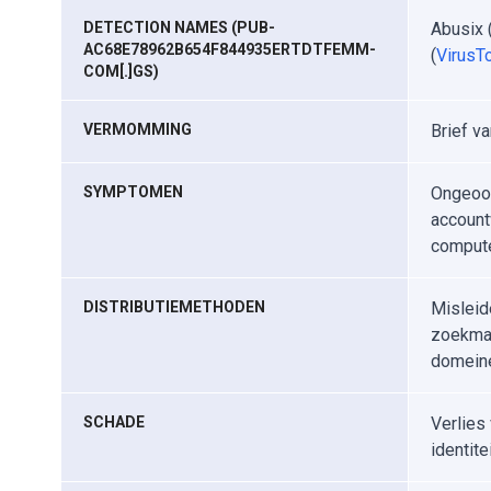
DETECTION NAMES (PUB-
Abusix 
AC68E78962B654F844935ERTDTFEMM-
(
VirusTo
COM[.]GS)
VERMOMMING
Brief v
SYMPTOMEN
Ongeoor
account
compute
DISTRIBUTIEMETHODEN
Misleid
zoekmac
domein
SCHADE
Verlies
identite