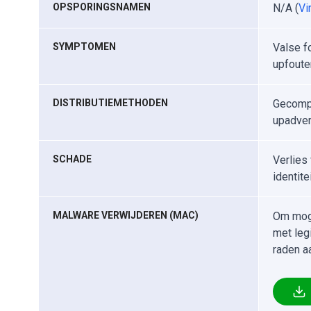
OPSPORINGSNAMEN
N/A (
Vi
SYMPTOMEN
Valse f
upfoute
DISTRIBUTIEMETHODEN
Gecompr
upadver
SCHADE
Verlies
identite
MALWARE VERWIJDEREN (MAC)
Om moge
met leg
raden a