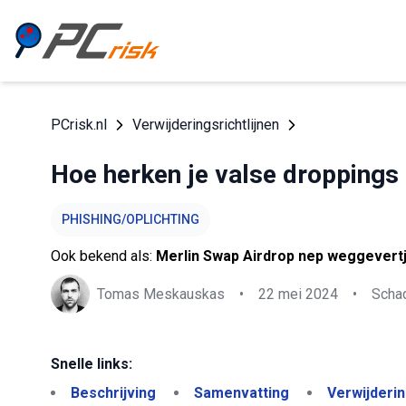
PCrisk.nl
Verwijderingsrichtlijnen
Hoe herken je valse droppings
PHISHING/OPLICHTING
Ook bekend als:
Merlin Swap Airdrop nep weggevert
Tomas Meskauskas
•
22 mei 2024
•
Schad
Snelle links:
Beschrijving
Samenvatting
Verwijderi