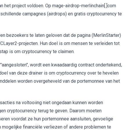
n het project voldoen. Op mage-airdrop-merlinchain[.]com
chillende campagnes (airdrops) en gratis cryptocurrency te
en bezoekers te laten geloven dat de pagina (MerlinStarter)
BTCLayer2-projecten. Hun doel is om mensen te verleiden tot
stap is om cryptocurrency te claimen.
aangesloten", wordt een kwaadaardig contract ondertekend,
doel van deze drainer is om cryptocurrency over te hevelen
tanddelen worden overgeheveld van de portemonnee van het
ansacties na voltooiing niet ongedaan kunnen worden
ngen cryptocurrency terug te geven. Daarom moeten
seren voordat ze hun portemonnee aansluiten, gevoelige
 mogelijke financiële verliezen of andere problemen te