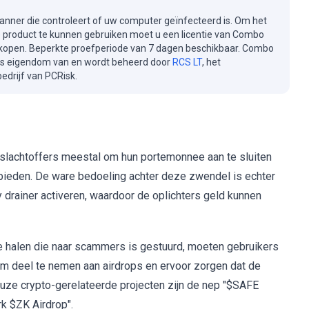
canner die controleert of uw computer geïnfecteerd is. Om het
e product te kunnen gebruiken moet u een licentie van Combo
kopen. Beperkte proefperiode van 7 dagen beschikbaar. Combo
is eigendom van en wordt beheerd door
RCS LT
, het
drijf van PCRisk.
slachtoffers meestal om hun portemonnee aan te sluiten
 bieden. De ware bedoeling achter deze zwendel is echter
 drainer activeren, waardoor de oplichters geld kunnen
te halen die naar scammers is gestuurd, moeten gebruikers
m deel te nemen aan airdrops en ervoor zorgen dat de
euze crypto-gerelateerde projecten zijn de nep "$SAFE
k $ZK Airdrop".