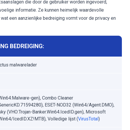
etsaanslagen die door de gebruiker worden ingevoerd,
oelige informatie. Ze kunnen heimelijk waardevolle
wat een aanzienlijke bedreiging vormt voor de privacy en
NG BEDREIGING:
ctus malwarelader
Win64:Malware-gen), Combo Cleaner
.GenericKD.71594280), ESET-NOD32 (Win64/Agent.DMO),
ky (VHO:Trojan-Banker.Win64.IcedID.gen), Microsoft
:Win64/IcedID.XZ!MTB), Volledige lijst (
VirusTotal
)