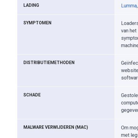
LADING
Lumma
SYMPTOMEN
Loaders
van het 
symptom
machine 
DISTRIBUTIEMETHODEN
Geïnfec
website
software
SCHADE
Gestole
compute
gegeven
MALWARE VERWIJDEREN (MAC)
Om moge
met leg