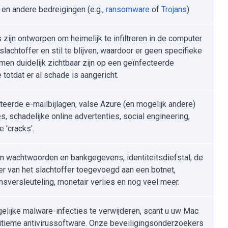
, en andere bedreigingen (e.g.,
ransomware
of
Trojans
)
 zijn ontworpen om heimelijk te infiltreren in de computer
slachtoffer en stil te blijven, waardoor er geen specifieke
en duidelijk zichtbaar zijn op een geïnfecteerde
totdat er al schade is aangericht.
teerde e-mailbijlagen, valse Azure (en mogelijk andere)
s, schadelijke online advertenties, social engineering,
 'cracks'.
n wachtwoorden en bankgegevens, identiteitsdiefstal, de
r van het slachtoffer toegevoegd aan een botnet,
sversleuteling, monetair verlies en nog veel meer.
lijke malware-infecties te verwijderen, scant u uw Mac
itieme antivirussoftware. Onze beveiligingsonderzoekers