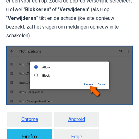
er één voor één op. Zodra de pop-up verschijnt, selecteert
u ofwel "
Blokkeren
" of "
Verwijderen
" (als u op
"
Verwijderen
" tikt en de schadelijke site opnieuw
bezoekt, zal het vragen om meldingen opnieuw in te
schakelen).
Chrome
Android
Firefox
Edge