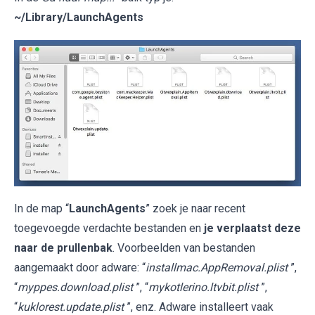
~/Library/LaunchAgents
In de map “
LaunchAgents
” zoek je naar recent
toegevoegde verdachte bestanden en
je verplaatst deze
naar de prullenbak
. Voorbeelden van bestanden
aangemaakt door adware: “
installmac.AppRemoval.plist
”,
“
myppes.download.plist
”, “
mykotlerino.ltvbit.plist
”,
“
kuklorest.update.plist
”, enz. Adware installeert vaak