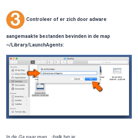
Controleer of er zich door adware
aangemaakte bestanden bevinden in de map
~/Library/LaunchAgents
:
In de
Ga naar map...
-balk typ je: