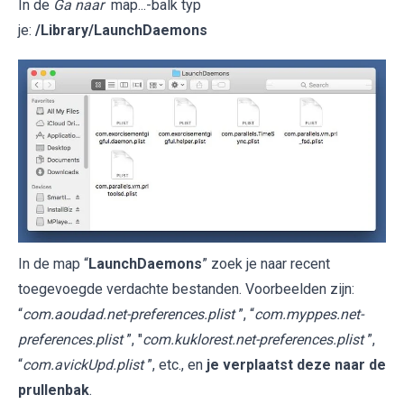
In de
Ga naar
map...-balk typ
je:
/Library/LaunchDaemons
In de map “
LaunchDaemons
” zoek je naar recent
toegevoegde verdachte bestanden. Voorbeelden zijn:
“
com.aoudad.net-preferences.plist
”, “
com.myppes.net-
preferences.plist
”, "
com.kuklorest.net-preferences.plist
”,
“
com.avickUpd.plist
”, etc., en
je verplaatst deze naar de
prullenbak
.