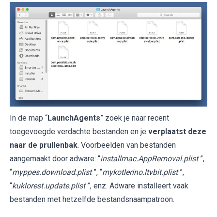
In de map “
LaunchAgents
” zoek je naar recent
toegevoegde verdachte bestanden en je
verplaatst deze
naar de prullenbak
. Voorbeelden van bestanden
aangemaakt door adware: “
installmac.AppRemoval.plist
”,
“
myppes.download.plist
”, “
mykotlerino.ltvbit.plist
”,
“
kuklorest.update.plist
”, enz. Adware installeert vaak
bestanden met hetzelfde bestandsnaampatroon.