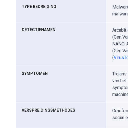
TYPE BEDREIGING
Malware
malware
DETECTIENAMEN
Arcabit
(Gen:Va
NANO-An
(Gen:Var
(
VirusTo
SYMPTOMEN
Trojans 
van het 
symptom
machine
VERSPREIDINGSMETHODES
Geïnfec
social 