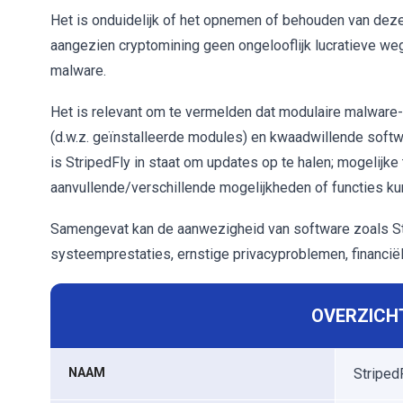
Het is onduidelijk of het opnemen of behouden van deze 
aangezien cryptomining geen ongelooflijk lucratieve weg
malware.
Het is relevant om te vermelden dat modulaire malware-i
(d.w.z. geïnstalleerde modules) en kwaadwillende softw
is StripedFly in staat om updates op te halen; mogelij
aanvullende/verschillende mogelijkheden of functies k
Samengevat kan de aanwezigheid van software zoals Str
systeemprestaties, ernstige privacyproblemen, financiële
OVERZICHT
NAAM
Striped