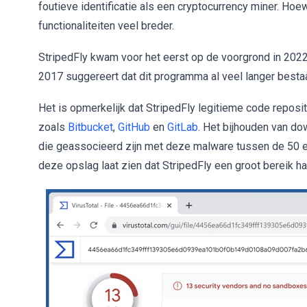
foutieve identificatie als een cryptocurrency miner. Hoe
functionaliteiten veel breder.
StripedFly kwam voor het eerst op de voorgrond in 2022,
2017 suggereert dat dit programma al veel langer bestaa
Het is opmerkelijk dat StripedFly legitieme code reposit
zoals
Bitbucket
,
GitHub
en
GitLab
. Het bijhouden van d
die geassocieerd zijn met deze malware tussen de 50 en
deze opslag laat zien dat StripedFly een groot bereik ha