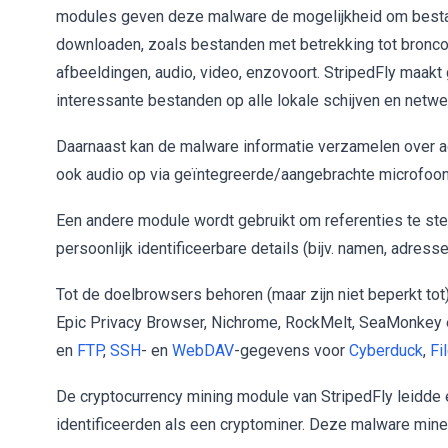
modules geven deze malware de mogelijkheid om bestan
downloaden, zoals bestanden met betrekking tot broncod
afbeeldingen, audio, video, enzovoort. StripedFly maak
interessante bestanden op alle lokale schijven en netwe
Daarnaast kan de malware informatie verzamelen over a
ook audio op via geïntegreerde/aangebrachte microfoon
Een andere module wordt gebruikt om referenties te s
persoonlijk identificeerbare details (bijv. namen, adress
Tot de doelbrowsers behoren (maar zijn niet beperkt tot)
Epic Privacy Browser, Nichrome, RockMelt, SeaMonkey 
en
FTP
,
SSH
- en
WebDAV
-gegevens voor
Cyberduck
,
Fi
De cryptocurrency mining module van StripedFly leidde
identificeerden als een cryptominer. Deze malware mine