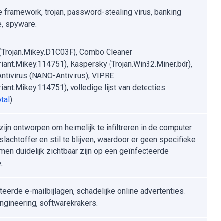
 framework, trojan, password-stealing virus, banking
, spyware.
 (Trojan.Mikey.D1C03F), Combo Cleaner
riant.Mikey.114751), Kaspersky (Trojan.Win32.Miner.bdr),
tivirus (NANO-Antivirus), VIPRE
iant.Mikey.114751), volledige lijst van detecties
tal
)
zijn ontworpen om heimelijk te infiltreren in de computer
slachtoffer en stil te blijven, waardoor er geen specifieke
en duidelijk zichtbaar zijn op een geïnfecteerde
.
teerde e-mailbijlagen, schadelijke online advertenties,
engineering, softwarekrakers.