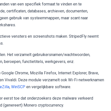
den van een specifiek formaat te vinden en te
e, certificaten, databases, archieven, documenten,
t geen gebruik van systeemmappen, maar scant naar
rkshares.
ctieve vensters en screenshots maken. StripedFly neemt
s.
telen. Het verzamelt gebruikersnamen/wachtwoorden,
en, beroepen, functietitels, werkgevers, enz.
 Google Chrome, Mozilla Firefox, Internet Explorer, Brave,
en Vivaldi. Deze module verzamelt ook Wi-Fi-netwerknamen
leZilla
,
WinSCP
en vergelijkbare software.
 er eerst toe dat onderzoekers deze malware verkeerd
d (genereert) Monero cryptocurrency.