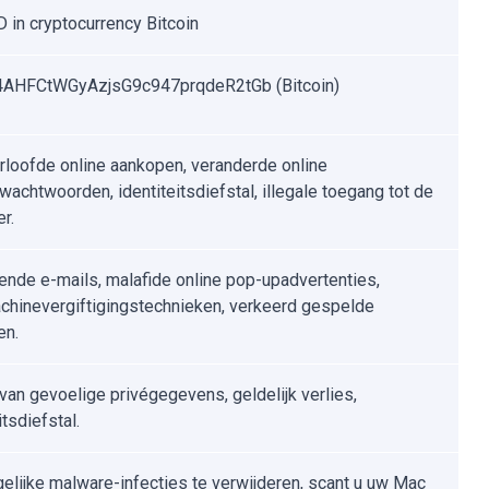
 in cryptocurrency Bitcoin
AHFCtWGyAzjsG9c947prqdeR2tGb (Bitcoin)
loofde online aankopen, veranderde online
wachtwoorden, identiteitsdiefstal, illegale toegang tot de
r.
ende e-mails, malafide online pop-upadvertenties,
hinevergiftigingstechnieken, verkeerd gespelde
en.
 van gevoelige privégegevens, geldelijk verlies,
itsdiefstal.
lijke malware-infecties te verwijderen, scant u uw Mac