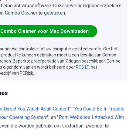
itieme antivirussoftware. Onze beveiligingsonderzoekers
an Combo Cleaner te gebruiken.
Combo Cleaner voor Mac Downloaden
canner die controleert of uw computer geïnfecteerd is. Om het
e product te kunnen gebruiken moet u een licentie van Combo
kopen. Beperkte proefperiode van 7 dagen beschikbaar. Combo
is eigendom van en wordt beheerd door
RCS LT
, het
drijf van PCRisk.
nes
Be Direct You Watch Adult Content
", "
You Could Be In Trouble
Your Operating System
", en "
Porn Websites I Attacked With
rieven die worden gebruikt om sextortion-zwendel te