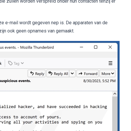
die zullen worden verspreid onder hun contacten tenzij er
eze e-mail wordt gegeven nep is. De apparaten van de
 zijn ook geen opnames van gemaakt.