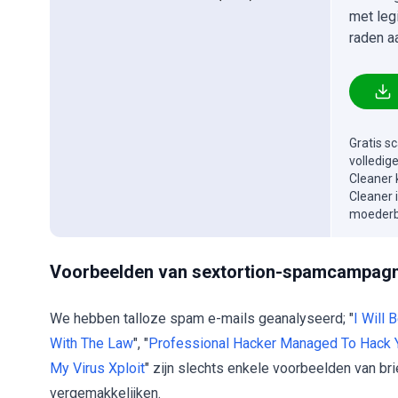
met leg
raden a
Gratis s
volledig
Cleaner 
Cleaner 
moederbe
Voorbeelden van sextortion-spamcampag
We hebben talloze spam e-mails geanalyseerd; "
I Will 
With The Law
", "
Professional Hacker Managed To Hack 
My Virus Xploit
" zijn slechts enkele voorbeelden van b
vergemakkelijken.