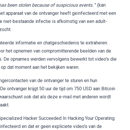
has been stolen because of suspicious events.
" (kan
e het apparaat van de ontvanger heeft geïnfecteerd met een
 niet-bestaande infectie is afkomstig van een adult-
zocht.
teerde informatie en chatgeschiedenis te extraheren.
voor het opnemen van compromitterende beelden van de
es. De opnames werden vervolgens bewerkt tot video's die
ze op dat moment aan het bekijken waren.
ngercontacten van de ontvanger te sturen en hun
 De ontvanger krijgt 50 uur de tijd om 750 USD aan Bitcoin
r waarschuwt ook dat als deze e-mail met anderen wordt
aakt.
 "Specialized Hacker Succeeded In Hacking Your Operating
ïnfecteerd en dat er geen expliciete video's van de