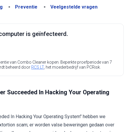
ng
Preventie
Veelgestelde vragen
computer is geïnfecteerd.
icentie van Combo Cleaner kopen. Beperkte proefperiode van 7
rdt beheerd door
RCS LT
, het moederbedrijf van PCRisk.
ker Succeeded In Hacking Your Operating
eded In Hacking Your Operating System" hebben we
extortion scam; er worden valse beweringen gedaan over