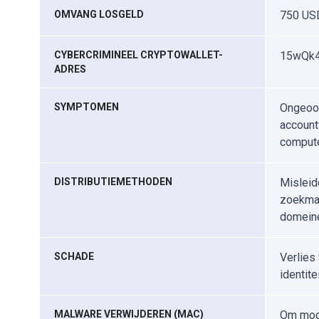
OMVANG LOSGELD
750 USD
CYBERCRIMINEEL CRYPTOWALLET-
15wQk4
ADRES
SYMPTOMEN
Ongeoor
account
compute
DISTRIBUTIEMETHODEN
Misleid
zoekmac
domein
SCHADE
Verlies
identite
MALWARE VERWIJDEREN (MAC)
Om moge