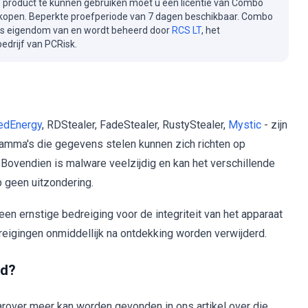
e product te kunnen gebruiken moet u een licentie van Combo
kopen. Beperkte proefperiode van 7 dagen beschikbaar. Combo
is eigendom van en wordt beheerd door
RCS LT
, het
drijf van PCRisk.
edEnergy
, RDStealer, FadeStealer, RustyStealer,
Mystic
- zijn
amma's die gegevens stelen kunnen zich richten op
. Bovendien is malware veelzijdig en kan het verschillende
p geen uitzondering.
n ernstige bedreiging voor de integriteit van het apparaat
reigingen onmiddellijk na ontdekking worden verwijderd.
rd?
rover meer kan worden gevonden in ons artikel over die