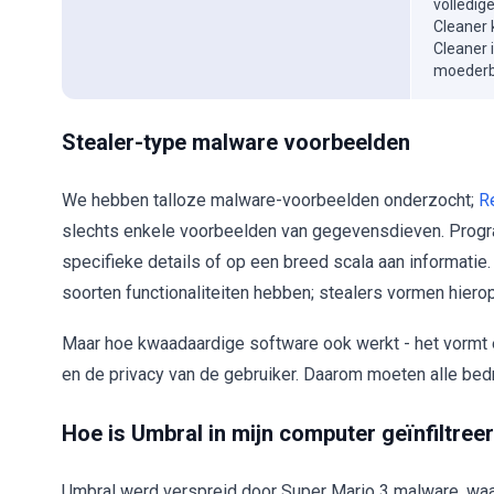
volledig
Cleaner 
Cleaner 
moederbe
Stealer-type malware voorbeelden
We hebben talloze malware-voorbeelden onderzocht;
R
slechts enkele voorbeelden van gegevensdieven. Progr
specifieke details of op een breed scala aan informatie
soorten functionaliteiten hebben; stealers vormen hiero
Maar hoe kwaadaardige software ook werkt - het vormt ee
en de privacy van de gebruiker. Daarom moeten alle bed
Hoe is Umbral in mijn computer geïnfiltree
Umbral werd verspreid door Super Mario 3 malware, waa