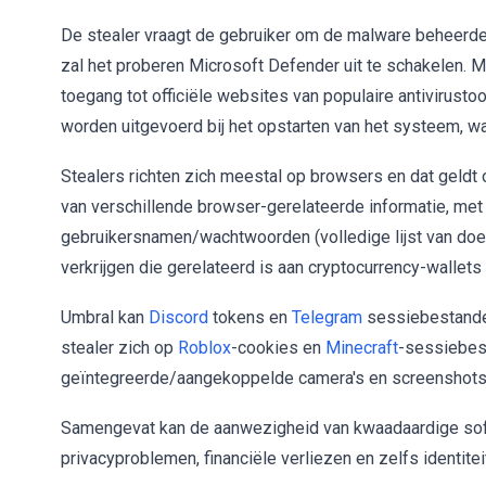
De stealer vraagt de gebruiker om de malware beheerder
zal het proberen Microsoft Defender uit te schakelen.
toegang tot officiële websites van populaire antivirusto
worden uitgevoerd bij het opstarten van het systeem, w
Stealers richten zich meestal op browsers en dat geldt 
van verschillende browser-gerelateerde informatie, me
gebruikersnamen/wachtwoorden (volledige lijst van doe
verkrijgen die gerelateerd is aan cryptocurrency-wallets (
Umbral kan
Discord
tokens en
Telegram
sessiebestanden
stealer zich op
Roblox
-cookies en
Minecraft
-sessiebes
geïntegreerde/aangekoppelde camera's en screenshot
Samengevat kan de aanwezigheid van kwaadaardige soft
privacyproblemen, financiële verliezen en zelfs identitei