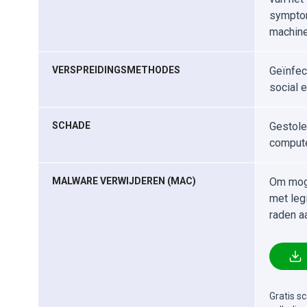
symptom
machine
VERSPREIDINGSMETHODES
Geïnfec
social 
SCHADE
Gestole
compute
MALWARE VERWIJDEREN (MAC)
Om moge
met leg
raden a
Gratis s