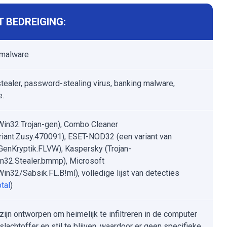
 BEDREIGING:
 malware
 stealer, password-stealing virus, banking malware,
e.
Win32:Trojan-gen), Combo Cleaner
riant.Zusy.470091), ESET-NOD32 (een variant van
enKryptik.FLVW), Kaspersky (Trojan-
32.Stealer.bmmp), Microsoft
Win32/Sabsik.FL.B!ml), volledige lijst van detecties
tal
)
zijn ontworpen om heimelijk te infiltreren in de computer
slachtoffer en stil te blijven, waardoor er geen specifieke