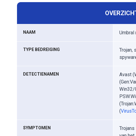
OVERZICHT
NAAM
Umbral
TYPE BEDREIGING
Trojan,
spywar
DETECTIENAMEN
Avast (
(Gen:Va
Win32/G
PSW.Win
(Trojan:
(
VirusTo
SYMPTOMEN
Trojans 
van het 