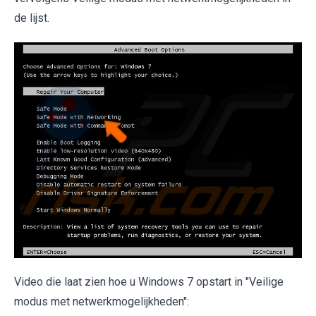
de lijst.
Video die laat zien hoe u Windows 7 opstart in "Veilige
modus met netwerkmogelijkheden":