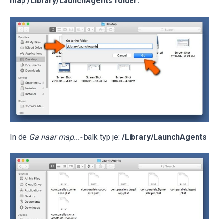
map /Library/LaunchAgents folder:
In de
Ga naar map...-
balk typ je:
/Library/LaunchAgents