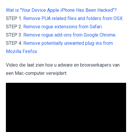
Wat is "Your Device Apple iPhone Has Been Hacked"?
STEP 1.
Remove PUA related files and folders from OSX.
STEP 2.
Remove rogue extensions from Safari.
STEP 3.
Remove rogue add-ons from Google Chrome.
STEP 4.
Remove potentially unwanted plug-ins from
Mozilla Firefox.
Video die laat zien hoe u adware en browserkapers van
een Mac-computer verwijdert: