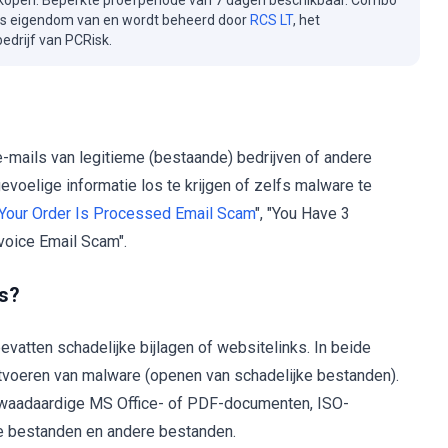
kopen. Beperkte proefperiode van 7 dagen beschikbaar. Combo
is eigendom van en wordt beheerd door
RCS LT
, het
drijf van PCRisk.
 e-mails van legitieme (bestaande) bedrijven of andere
gevoelige informatie los te krijgen of zelfs malware te
Your Order Is Processed Email Scam
", "You Have 3
oice Email Scam".
s?
vatten schadelijke bijlagen of websitelinks. In beide
itvoeren van malware (openen van schadelijke bestanden).
n kwaadaardige MS Office- of PDF-documenten, ISO-
re bestanden en andere bestanden.