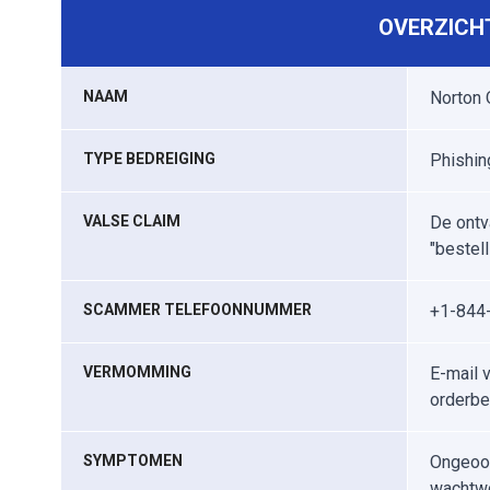
OVERZICHT
NAAM
Norton 
TYPE BEDREIGING
Phishin
VALSE CLAIM
De ontv
"bestell
SCAMMER TELEFOONNUMMER
+1-844
VERMOMMING
E-mail 
orderbe
SYMPTOMEN
Ongeoor
wachtwoo