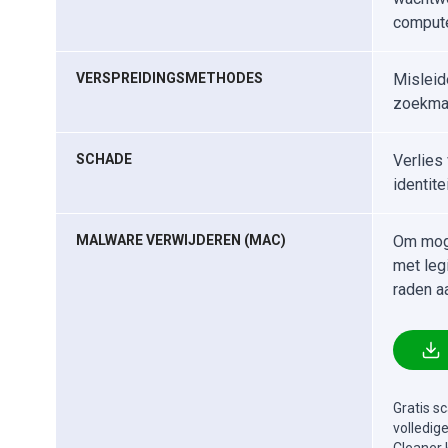
compute
VERSPREIDINGSMETHODES
Misleid
zoekmac
SCHADE
Verlies 
identite
MALWARE VERWIJDEREN (MAC)
Om moge
met leg
raden a
Gratis s
volledig