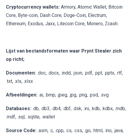
Cryptocurrency wallets:
Armory, Atomic Wallet, Bitcoin
Core, Byte-coin, Dash Core, Doge-Coin, Electrum,
Ethereum, Exodus, Jaxx, Litecoin Core, Monero, Zcash.
Lijst van bestandsformaten waar Prynt Stealer zich
op richt;
Documenten:
.doc, .docx, .indd, .json, .pdf, .ppt, .pptx, .rtf,
.txt, .xls, .xlsx
Afbeeldingen:
.ai, .bmp, .jpeg, .jpg, .png, .psd, .svg
Databases:
.db, .db3, .db4, .dbf, .dsk, .ini, .kdb, .kdbx, .mdb,
.mdf, .sql, .sqlite, .wallet
Source Code:
.asm, .c, .cpp, .cs, .css, .go, .html, .ino, .java,