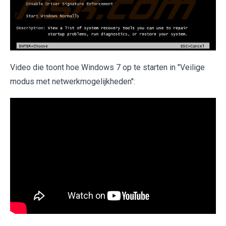
Video die toont hoe Windows 7 op te starten in "Veilige
modus met netwerkmogelijkheden":