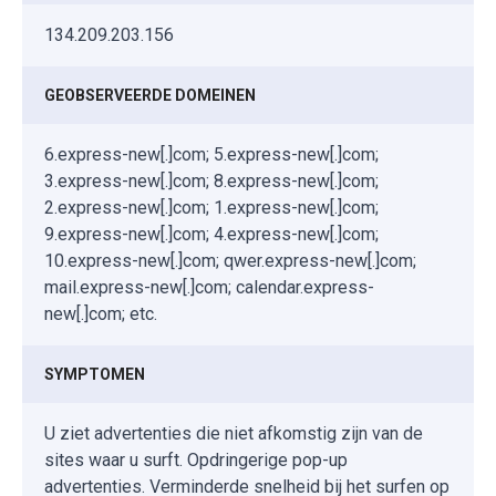
134.209.203.156
GEOBSERVEERDE DOMEINEN
6.express-new[.]com; 5.express-new[.]com;
3.express-new[.]com; 8.express-new[.]com;
2.express-new[.]com; 1.express-new[.]com;
9.express-new[.]com; 4.express-new[.]com;
10.express-new[.]com; qwer.express-new[.]com;
mail.express-new[.]com; calendar.express-
new[.]com; etc.
SYMPTOMEN
U ziet advertenties die niet afkomstig zijn van de
sites waar u surft. Opdringerige pop-up
advertenties. Verminderde snelheid bij het surfen op