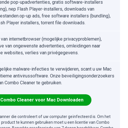
ende pop-upadvertenties, gratis software-installers
ing), nep Flash Player-installers, downloads van
bestanden.op-up ads, free software installers (bundling),
sh Player installers, torrent file downloads.
 van internetbrowser (mogelijke privacyproblemen),
e van ongewenste advertenties, omleidingen naar
e websites, verlies van privégegevens.
lijke malware-infecties te verwijderen, scant u uw Mac
itieme antivirussoftware. Onze beveiligingsonderzoekers
an Combo Cleaner te gebruiken.
Combo Cleaner voor Mac Downloaden
canner die controleert of uw computer geïnfecteerd is. Om het
e product te kunnen gebruiken moet u een licentie van Combo