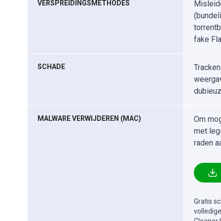
VERSPREIDINGSMETHODES
Misleid
(bundel
torrent
fake Fla
SCHADE
Tracken
weergav
dubieuz
MALWARE VERWIJDEREN (MAC)
Om moge
met leg
raden a
Gratis s
volledig