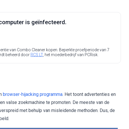
computer is geïnfecteerd.
icentie van Combo Cleaner kopen. Beperkte proefperiode van 7
rdt beheerd door
RCS LT
, het moederbedrijf van PCRisk.
n
browser-hijacking programma
. Het toont advertenties en
 een valse zoekmachine te promoten. De meeste van de
erspreid met behulp van misleidende methoden. Dus, de
oeld.