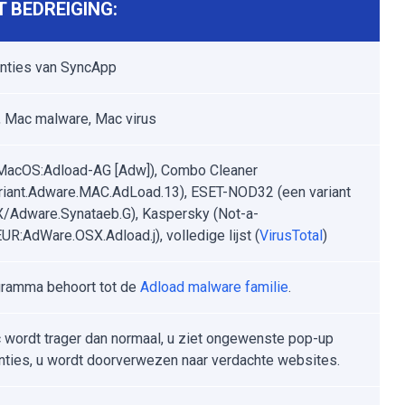
 BEDREIGING:
nties van SyncApp
 Mac malware, Mac virus
MacOS:Adload-AG [Adw]), Combo Cleaner
riant.Adware.MAC.AdLoad.13), ESET-NOD32 (een variant
/Adware.Synataeb.G), Kaspersky (Not-a-
UR:AdWare.OSX.Adload.j), volledige lijst (
VirusTotal
)
gramma behoort tot de
Adload malware familie
.
wordt trager dan normaal, u ziet ongewenste pop-up
nties, u wordt doorverwezen naar verdachte websites.