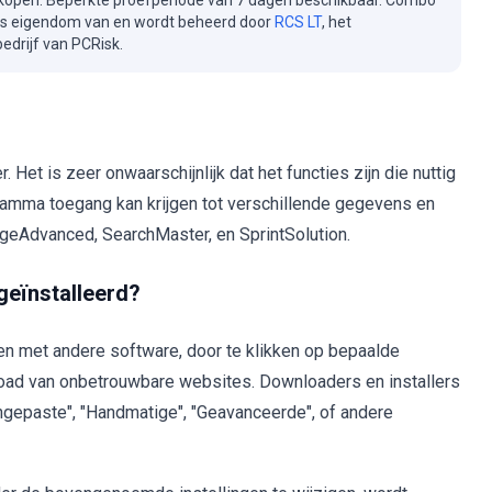
kopen. Beperkte proefperiode van 7 dagen beschikbaar. Combo
is eigendom van en wordt beheerd door
RCS LT
, het
drijf van PCRisk.
Het is zeer onwaarschijnlijk dat het functies zijn die nuttig
ogramma toegang kan krijgen tot verschillende gegevens en
geAdvanced, SearchMaster, en SprintSolution.
geïnstalleerd?
n met andere software, door te klikken op bepaalde
load van onbetrouwbare websites. Downloaders en installers
gepaste", "Handmatige", "Geavanceerde", of andere