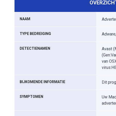
OVERZICHT
NAAM
Adverte
TYPE BEDREIGING
Adware,
DETECTIENAMEN
Avast (
(Gen:Va
van OSX
virus:HE
BIJKOMENDE INFORMATIE
Dit pro
SYMPTOMEN
Uw Mac 
adverte