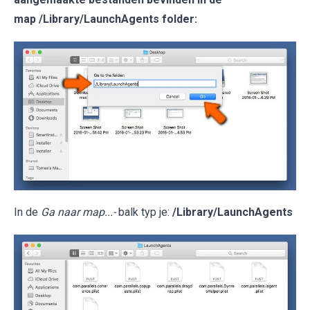
map /Library/LaunchAgents folder:
In de
Ga naar map...-
balk typ je:
/Library/LaunchAgents