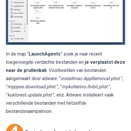
In de map “
LaunchAgents
” zoek je naar recent
toegevoegde verdachte bestanden en
je verplaatst deze
naar de prullenbak
. Voorbeelden van bestanden
aangemaakt door adware: “
installmac.AppRemoval.plist
”,
“
myppes.download.plist
”, “
mykotlerino.ltvbit.plist
”,
“
kuklorest.update.plist
”, enz. Adware installeert vaak
verschillende bestanden met hetzelfde
bestandsnaampatroon.