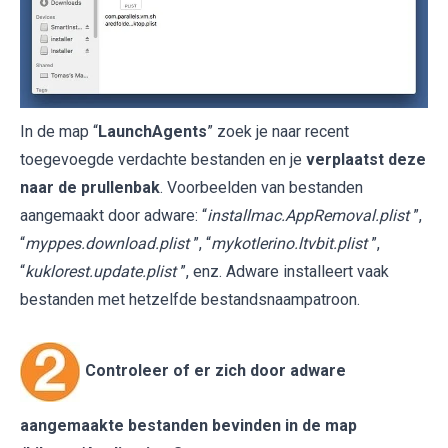
In de map “
LaunchAgents
” zoek je naar recent
toegevoegde verdachte bestanden en je
verplaatst deze
naar de prullenbak
. Voorbeelden van bestanden
aangemaakt door adware: “
installmac.AppRemoval.plist
”,
“
myppes.download.plist
”, “
mykotlerino.ltvbit.plist
”,
“
kuklorest.update.plist
”, enz. Adware installeert vaak
bestanden met hetzelfde bestandsnaampatroon.
Controleer of er zich door adware
aangemaakte bestanden bevinden in de map