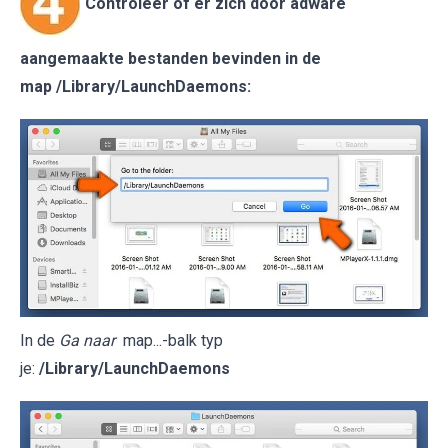
Controleer of er zich door adware
aangemaakte bestanden bevinden in de
map
/Library/LaunchDaemons
:
In de
Ga naar
map...-balk typ
je:
/Library/LaunchDaemons