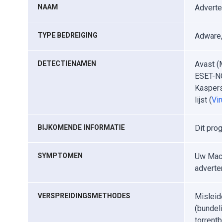
NAAM
Adverte
TYPE BEDREIGING
Adware,
DETECTIENAMEN
Avast (
ESET-NO
Kaspers
lijst (
Vir
BIJKOMENDE INFORMATIE
Dit pro
SYMPTOMEN
Uw Mac 
adverte
VERSPREIDINGSMETHODES
Misleid
(bundel
torrent