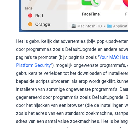
Het is gebruikelijk dat advertenties (bijv. pop-upadver
door programma's zoals DefaultUpgrade en andere adwar
pagina's te promoten (bijv. pagina's zoals "
Your MAC Has 
Platform Security
"), mogelijk ongewenste programma's,
gebruikers te verleiden tot het downloaden of installe
bepaalde scripts uitvoeren: als erop wordt geklikt, ku
installeren van sommige ongewenste programma's. Daaro
gegenereerd door programma's zoals DefaultUpgrade. 
door het hijacken van een browser (die de instellingen wi
zoals het adres van een standaard zoekmachine, startpa
adres van een aantal valse zoekmachines. Het is belan