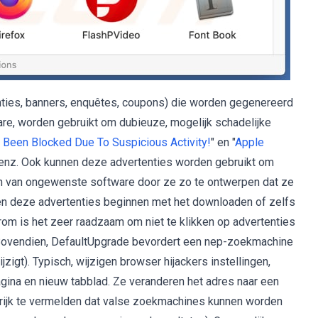
tenties, banners, enquêtes, coupons) die worden gegenereerd
e, worden gebruikt om dubieuze, mogelijk schadelijke
Been Blocked Due To Suspicious Activity!
" en "
Apple
 enz. Ook kunnen deze advertenties worden gebruikt om
ren van ongewenste software door ze zo te ontwerpen dat ze
nnen deze advertenties beginnen met het downloaden of zelfs
m is het zeer raadzaam om niet te klikken op advertenties
Bovendien, DefaultUpgrade bevordert een nep-zoekmachine
jzigt). Typisch, wijzigen browser hijackers instellingen,
gina en nieuw tabblad. Ze veranderen het adres naar een
grijk te vermelden dat valse zoekmachines kunnen worden