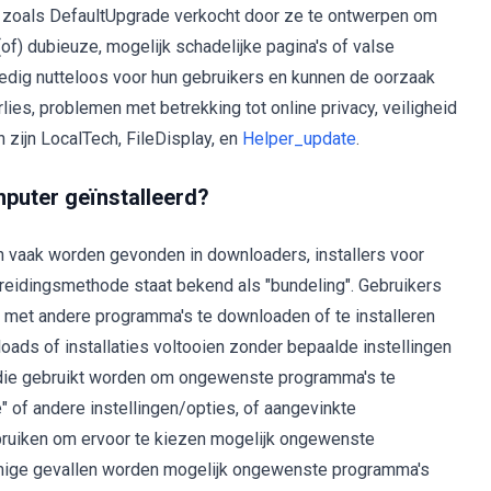
oals DefaultUpgrade verkocht door ze te ontwerpen om
of) dubieuze, mogelijk schadelijke pagina's of valse
edig nutteloos voor hun gebruikers en kunnen de oorzaak
rlies, problemen met betrekking tot online privacy, veiligheid
 zijn LocalTech, FileDisplay, en
Helper_update
.
puter geïnstalleerd?
 vaak worden gevonden in downloaders, installers voor
reidingsmethode staat bekend als "bundeling". Gebruikers
t andere programma's te downloaden of te installeren
oads of installaties voltooien zonder bepaalde instellingen
 die gebruikt worden om ongewenste programma's te
 of andere instellingen/opties, of aangevinkte
ebruiken om ervoor te kiezen mogelijk ongewenste
ommige gevallen worden mogelijk ongewenste programma's