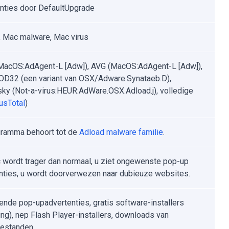
nties door DefaultUpgrade
 Mac malware, Mac virus
MacOS:AdAgent-L [Adw]), AVG (MacOS:AdAgent-L [Adw]),
D32 (een variant van OSX/Adware.Synataeb.D),
ky (Not-a-virus:HEUR:AdWare.OSX.Adload.j), volledige
usTotal
)
gramma behoort tot de
Adload malware familie
.
wordt trager dan normaal, u ziet ongewenste pop-up
nties, u wordt doorverwezen naar dubieuze websites.
ende pop-upadvertenties, gratis software-installers
ing), nep Flash Player-installers, downloads van
bestanden.