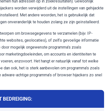
emen hun adressen op in zoekresultaten). Gewoonlijk
ckers worden verwijderd uit de instellingen van gehijackte
stalleerd. Met andere woorden, het is gebruikelijk dat
gen onveranderlijk te houden zolang ze zijn geïnstalleerd.
ontworpen om browsegegevens te verzamelen (bijv. IP-
e websites, geolocaties), of zelfs gevoelige informatie
die door mogelijk ongewenste programma's zoals
or marketingdoeleinden, om accounts en identiteiten te
voeren, enzovoort. Het hangt er natuurlijk vanaf tot welke
e dan ook, het is sterk aanbevolen om programma's zoals
de adware-achtige programma's of browser hijackers zo snel
 BEDREIGING: