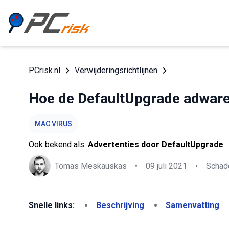
PCrisk.nl
Verwijderingsrichtlijnen
Hoe de DefaultUpgrade adware
MAC VIRUS
Ook bekend als:
Advertenties door DefaultUpgrade
Tomas Meskauskas
•
09 juli 2021
•
Schade
Snelle links:
Beschrijving
Samenvatting