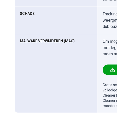
SCHADE
Trackin
weergav
dubieuz
MALWARE VERWIJDEREN (MAC)
Om moge
met leg
raden a
Gratis s
volledig
Cleaner 
Cleaner 
moederbe