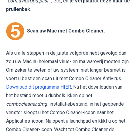
“
com.avickUpd.plist
”, etc., en
je verplaatst deze naar de
prullenbak
.
Scan uw Mac met Combo Cleaner:
Als u alle stappen in de juiste volgorde hebt gevolgd dan
zou uw Mac nu helemaal virus- en malwarevrij moeten zijn.
Om zeker te weten of uw systeem niet langer besmet is
voert u best een scan uit met Combo Cleaner Antivirus.
Download dit programma HIER
. Na het downloaden van
het bestand moet u dubbelklikken op het
combocleaner.dmg
installatiebestand, in het geopende
venster sleept u het Combo Cleaner-icoon naar het
Applicaties-icoon. Nu opent u launchpad en klikt u op het
Combo Cleaner-icoon. Wacht tot Combo Cleaner de