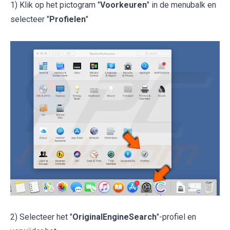
1) Klik op het pictogram "
Voorkeuren
" in de menubalk en
selecteer "
Profielen
"
2) Selecteer het "
OriginalEngineSearch
"-profiel en