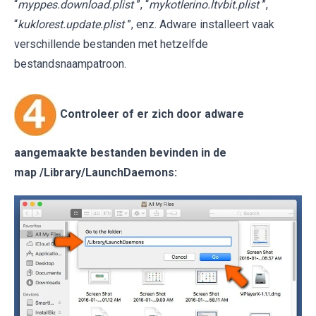
“
myppes.download.plist
”, “
mykotlerino.ltvbit.plist
”,
“
kuklorest.update.plist
”, enz. Adware installeert vaak
verschillende bestanden met hetzelfde
bestandsnaampatroon.
Controleer of er zich door adware
aangemaakte bestanden bevinden in de
map
/Library/LaunchDaemons
: