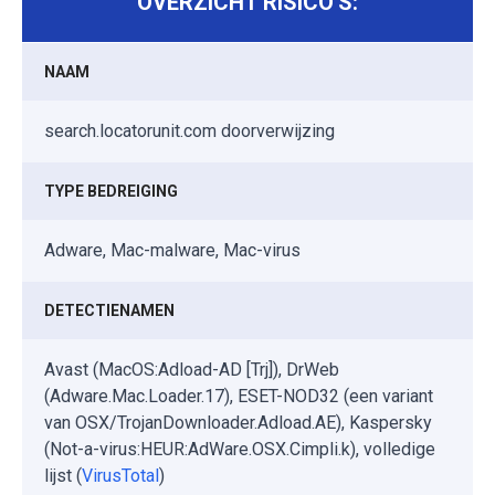
OVERZICHT RISICO'S:
NAAM
search.locatorunit.com doorverwijzing
TYPE BEDREIGING
Adware, Mac-malware, Mac-virus
DETECTIENAMEN
Avast (MacOS:Adload-AD [Trj]), DrWeb
(Adware.Mac.Loader.17), ESET-NOD32 (een variant
van OSX/TrojanDownloader.Adload.AE), Kaspersky
(Not-a-virus:HEUR:AdWare.OSX.Cimpli.k), volledige
lijst (
VirusTotal
)