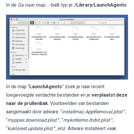
In de
Ga naar map...-
balk typ je:
/Library/LaunchAgents
In de map “
LaunchAgents
” zoek je naar recent
toegevoegde verdachte bestanden en je
verplaatst deze
naar de prullenbak
. Voorbeelden van bestanden
aangemaakt door adware: “
installmac.AppRemoval.plist
”,
“
myppes.download.plist
”, “
mykotlerino.ltvbit.plist
”,
“
kuklorest.update.plist
”, enz. Adware installeert vaak