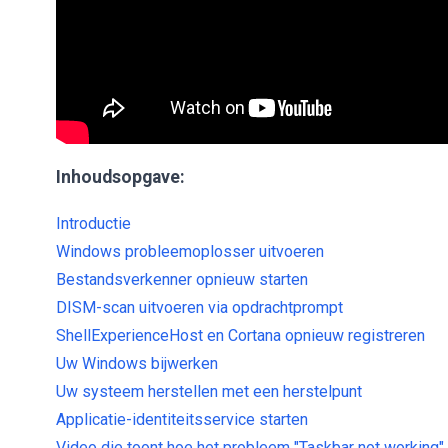
Inhoudsopgave:
Introductie
Windows probleemoplosser uitvoeren
Bestandsverkenner opnieuw starten
DISM-scan uitvoeren via opdrachtprompt
ShellExperienceHost en Cortana opnieuw registreren
Uw Windows bijwerken
Uw systeem herstellen met een herstelpunt
Applicatie-identiteitsservice starten
Video die toont hoe het probleem "Taskbar not working"