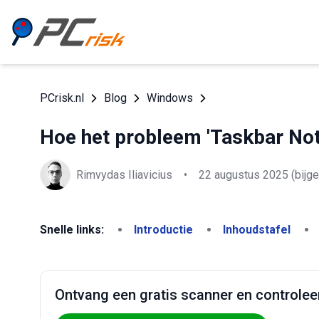
PCrisk.nl
Blog
Windows
Hoe het probleem 'Taskbar No
Rimvydas Iliavicius
•
22 augustus 2025
(bijg
Snelle links:
Introductie
Inhoudstafel
Ontvang een gratis scanner en controlee