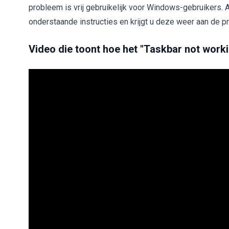
probleem is vrij gebruikelijk voor Windows-gebruikers.
onderstaande instructies en krijgt u deze weer aan de pr
Video die toont hoe het "Taskbar not worki