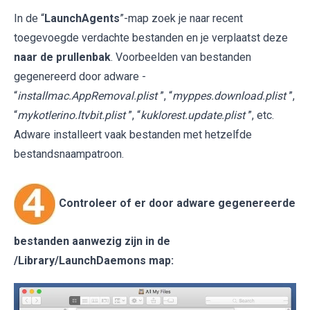
In de “
LaunchAgents
”-map zoek je naar recent
toegevoegde verdachte bestanden en je verplaatst deze
naar de prullenbak
. Voorbeelden van bestanden
gegenereerd door adware -
“
installmac.AppRemoval.plist
”, “
myppes.download.plist
”,
“
mykotlerino.ltvbit.plist
”, “
kuklorest.update.plist
”, etc.
Adware installeert vaak bestanden met hetzelfde
bestandsnaampatroon.
Controleer of er door adware gegenereerde
bestanden aanwezig zijn in de
/Library/LaunchDaemons
map: