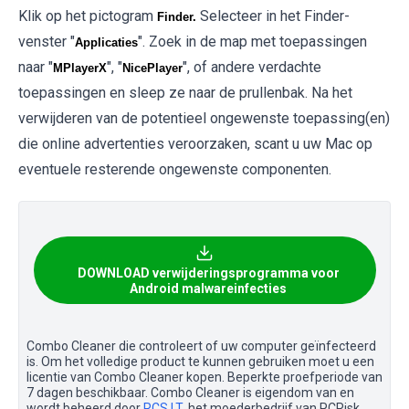
Klik op het pictogram
Selecteer in het Finder-
Finder.
venster "
". Zoek in de map met toepassingen
Applicaties
naar "
", "
", of andere verdachte
MPlayerX
NicePlayer
toepassingen en sleep ze naar de prullenbak. Na het
verwijderen van de potentieel ongewenste toepassing(en)
die online advertenties veroorzaken, scant u uw Mac op
eventuele resterende ongewenste componenten.
DOWNLOAD verwijderingsprogramma voor
Android malwareinfecties
Combo Cleaner die controleert of uw computer geïnfecteerd
is. Om het volledige product te kunnen gebruiken moet u een
licentie van Combo Cleaner kopen. Beperkte proefperiode van
7 dagen beschikbaar. Combo Cleaner is eigendom van en
wordt beheerd door
RCS LT
, het moederbedrijf van PCRisk.