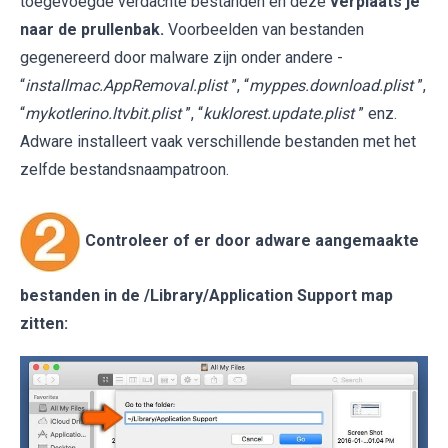
toegevoegde verdachte bestanden en deze
verplaats je
naar de prullenbak.
Voorbeelden van bestanden
gegenereerd door malware zijn onder andere -
“
installmac.AppRemoval.plist
”, “
myppes.download.plist
”,
“
mykotlerino.ltvbit.plist
”, “
kuklorest.update.plist
” enz.
Adware installeert vaak verschillende bestanden met het
zelfde bestandsnaampatroon.
Controleer of er door adware aangemaakte
bestanden in de
/Library/Application Support
map
zitten: