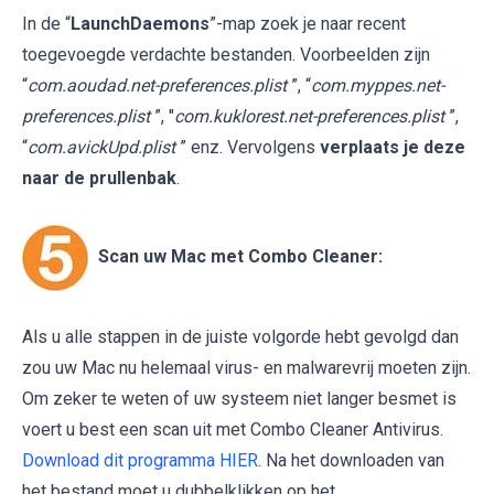
In de “
LaunchDaemons
”-map zoek je naar recent
toegevoegde verdachte bestanden. Voorbeelden zijn
“
com.aoudad.net-preferences.plist
”, “
com.myppes.net-
preferences.plist
”, "
com.kuklorest.net-preferences.plist
”,
“
com.avickUpd.plist
” enz. Vervolgens
verplaats je deze
naar de prullenbak
.
Scan uw Mac met Combo Cleaner:
Als u alle stappen in de juiste volgorde hebt gevolgd dan
zou uw Mac nu helemaal virus- en malwarevrij moeten zijn.
Om zeker te weten of uw systeem niet langer besmet is
voert u best een scan uit met Combo Cleaner Antivirus.
Download dit programma HIER
. Na het downloaden van
het bestand moet u dubbelklikken op het