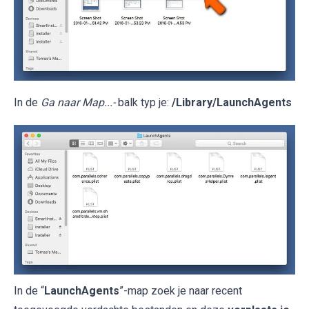
In de
Ga naar Map...-
balk typ je:
/Library/LaunchAgents
In de “
LaunchAgents
”-map zoek je naar recent