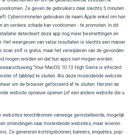
oorkomen. Ze geven de gebruikers daar slechts 5 minuten
eeft. Cybercriminelen gebruiken de naam Apple enkel om hun
en en verdere schade kan voorkomen - te promoten. In dit
nstallatie detecteert deze app nog meer besmettingen en
 Het weergeven van valse resultaten is slechts een manier
scan zelf is gratis, maar het verwijderen van de gevonden
ouwd mogen worden en dat hun apps niet mogen worden
uswaarschuwing "Your MacOS 10.13 High Sierra is infected
nster of tabblad te sluiten. Als deze misleidende website
eheer om de browser geforceerd af te sluiten. Herstel de
dende website opnieuw openen (of een andere website die u
jke websites terechtkomen vanwege geïnstalleerde, mogelijk
een omleidingen naar misleidende websites, maar leveren
ns. Ze genereren kortingsbonnen, banners, enquêtes, pop-