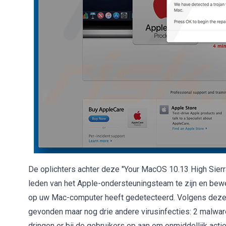
De oplichters achter deze "Your MacOS 10.13 High Sierr
leden van het Apple-ondersteuningsteam te zijn en bew
op uw Mac-computer heeft gedetecteerd. Volgens deze v
gevonden maar nog drie andere virusinfecties: 2 malware
dringen er bij de gebruikers op aan om onmiddellijk ac