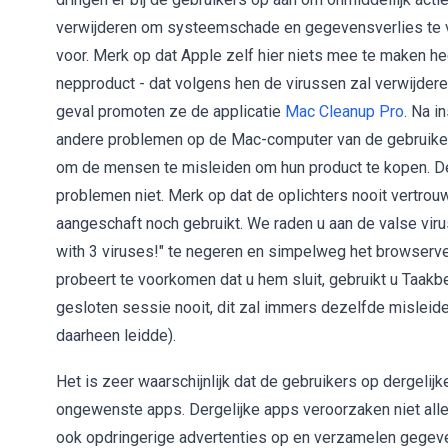
verwijderen om systeemschade en gegevensverlies te v
voor. Merk op dat Apple zelf hier niets mee te maken h
nepproduct - dat volgens hen de virussen zal verwijder
geval promoten ze de applicatie
Mac Cleanup Pro
. Na i
andere problemen op de Mac-computer van de gebruiker.
om de mensen te misleiden om hun product te kopen. De 
problemen niet. Merk op dat de oplichters nooit vertr
aangeschaft noch gebruikt. We raden u aan de valse vir
with 3 viruses!" te negeren en simpelweg het browserve
probeert te voorkomen dat u hem sluit, gebruikt u Taakb
gesloten sessie nooit, dit zal immers dezelfde mislei
daarheen leidde).
Het is zeer waarschijnlijk dat de gebruikers op dergeli
ongewenste apps. Dergelijke apps veroorzaken niet all
ook opdringerige advertenties op en verzamelen gegeve