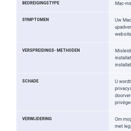
BEDREIGINGSTYPE
Mac-mal
SYMPTOMEN
Uw Mac 
upadver
website
VERSPREIDINGS- METHODEN
Misleid
install
install
SCHADE
U wordt
privacy
doorver
privége
VERWIJDERING
Om moge
met leg