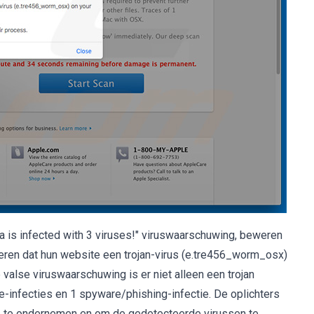
a is infected with 3 viruses!" viruswaarschuwing, beweren
eren dat hun website een trojan-virus (e.tre456_worm_osx)
alse viruswaarschuwing is er niet alleen een trojan
-infecties en 1 spyware/phishing-infectie. De oplichters
tie te ondernemen en om de gedetecteerde virussen te