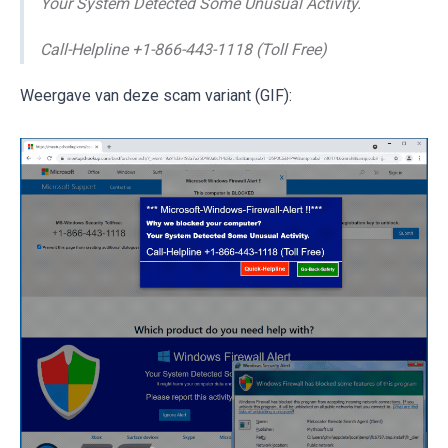
Your System Detected Some Unusual Activity.
Call-Helpline +1-866-443-1118 (Toll Free)
Weergave van deze scam variant (GIF):