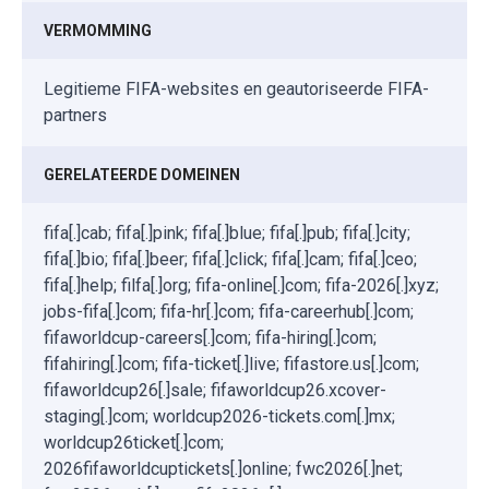
VERMOMMING
Legitieme FIFA-websites en geautoriseerde FIFA-
partners
GERELATEERDE DOMEINEN
fifa[.]cab; fifa[.]pink; fifa[.]blue; fifa[.]pub; fifa[.]city;
fifa[.]bio; fifa[.]beer; fifa[.]click; fifa[.]cam; fifa[.]ceo;
fifa[.]help; filfa[.]org; fifa-online[.]com; fifa-2026[.]xyz;
jobs-fifa[.]com; fifa-hr[.]com; fifa-careerhub[.]com;
fifaworldcup-careers[.]com; fifa-hiring[.]com;
fifahiring[.]com; fifa-ticket[.]live; fifastore.us[.]com;
fifaworldcup26[.]sale; fifaworldcup26.xcover-
staging[.]com; worldcup2026-tickets.com[.]mx;
worldcup26ticket[.]com;
2026fifaworldcuptickets[.]online; fwc2026[.]net;