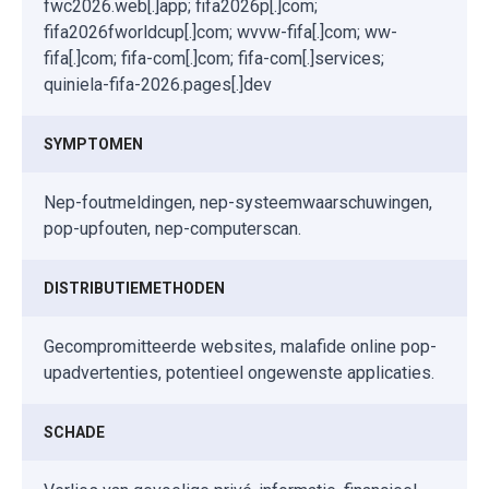
fwc2026.web[.]app; fifa2026p[.]com;
fifa2026fworldcup[.]com; wvvw-fifa[.]com; ww-
fifa[.]com; fifa-com[.]com; fifa-com[.]services;
quiniela-fifa-2026.pages[.]dev
SYMPTOMEN
Nep-foutmeldingen, nep-systeemwaarschuwingen,
pop-upfouten, nep-computerscan.
DISTRIBUTIEMETHODEN
Gecompromitteerde websites, malafide online pop-
upadvertenties, potentieel ongewenste applicaties.
SCHADE