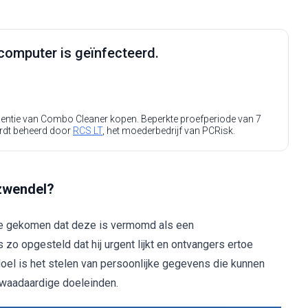
computer is geïnfecteerd.
icentie van Combo Cleaner kopen. Beperkte proefperiode van 7
rdt beheerd door
RCS LT
, het moederbedrijf van PCRisk.
 zwendel?
sie gekomen dat deze is vermomd als een
 zo opgesteld dat hij urgent lijkt en ontvangers ertoe
 doel is het stelen van persoonlijke gegevens die kunnen
kwaadaardige doeleinden.