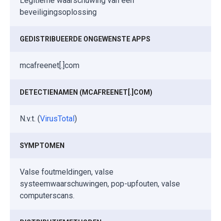
Legitieme waarschuwing van een
beveiligingsoplossing
GEDISTRIBUEERDE ONGEWENSTE APPS
mcafreenet[.]com
DETECTIENAMEN (MCAFREENET[.]COM)
N.v.t. (
VirusTotal
)
SYMPTOMEN
Valse foutmeldingen, valse
systeemwaarschuwingen, pop-upfouten, valse
computerscans.