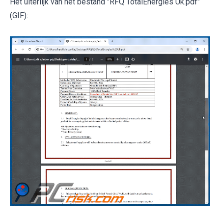
Het uiterlijk van het bestand "RFQ TotalEnergies Uk.pdf"
(GIF):