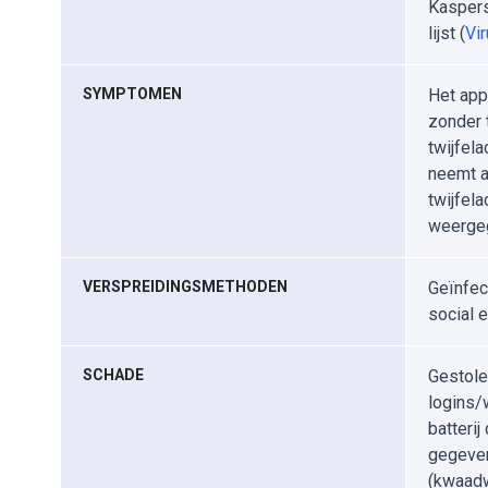
Kaspers
lijst (
Vir
SYMPTOMEN
Het app
zonder 
twijfel
neemt a
twijfel
weerge
VERSPREIDINGSMETHODEN
Geïnfec
social 
SCHADE
Gestole
logins/
batterij
gegevens
(kwaadw