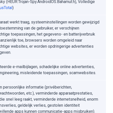
ky (HEUR:Trojan-Spy.AndroidOS.Bahamut.h), Volledige
usTotal
)
araat werkt traag, systeeminstellingen worden gewijzigd
toestemming van de gebruiker, er verschijnen
achtige toepassingen, het gegevens- en batterijverbruik
anzienlijk toe, browsers worden omgeleid naar
achtige websites, er worden opdringerige advertenties
geven.
teerde e-mailbijlagen, schadelijke online advertenties,
engineering, misleidende toepassingen, scamwebsites.
n persoonlijke informatie (privéberichten,
wachtwoorden, etc.), verminderde apparaatprestaties,
 die snel leeg raakt, verminderde internetsnelheid, enorm
verlies, geldelijk verlies, gestolen identiteit
illende apps kunnen communicatie-apps misbruiken).