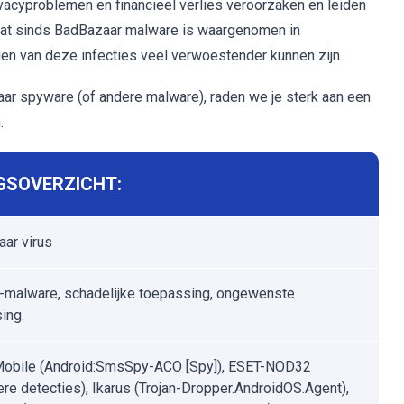
acyproblemen en financieel verlies veroorzaken en leiden
n dat sinds BadBazaar malware is waargenomen in
gen van deze infecties veel verwoestender kunnen zijn.
aar spyware (of andere malware), raden we je sterk aan een
.
GSOVERZICHT:
ar virus
-malware, schadelijke toepassing, ongewenste
ing.
obile (Android:SmsSpy-ACO [Spy]), ESET-NOD32
re detecties), Ikarus (Trojan-Dropper.AndroidOS.Agent),