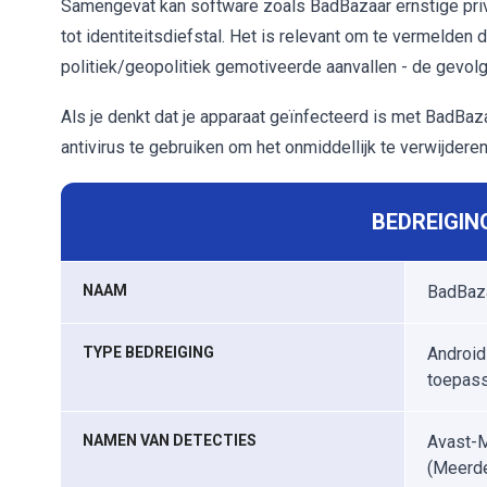
Samengevat kan software zoals BadBazaar ernstige priv
tot identiteitsdiefstal. Het is relevant om te vermelde
politiek/geopolitiek gemotiveerde aanvallen - de gevol
Als je denkt dat je apparaat geïnfecteerd is met BadBaz
antivirus te gebruiken om het onmiddellijk te verwijderen
BEDREIGIN
NAAM
BadBaza
TYPE BEDREIGING
Android
toepass
NAMEN VAN DETECTIES
Avast-M
(Meerde