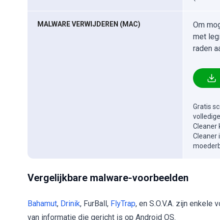
MALWARE VERWIJDEREN (MAC)
Om moge
met leg
raden a
Gratis s
volledig
Cleaner 
Cleaner 
moederbe
Vergelijkbare malware-voorbeelden
Bahamut
,
Drinik
, FurBall,
FlyTrap
, en S.O.V.A. zijn enkel
van informatie die gericht is op Android OS.