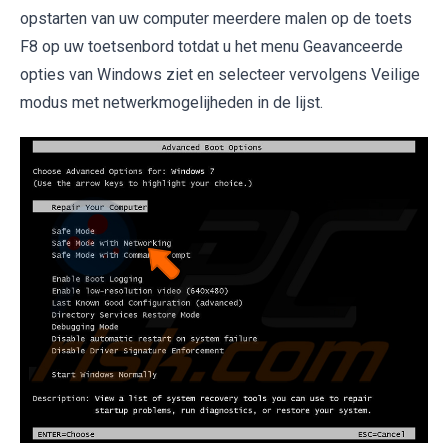
opstarten van uw computer meerdere malen op de toets
F8 op uw toetsenbord totdat u het menu Geavanceerde
opties van Windows ziet en selecteer vervolgens Veilige
modus met netwerkmogelijheden in de lijst.