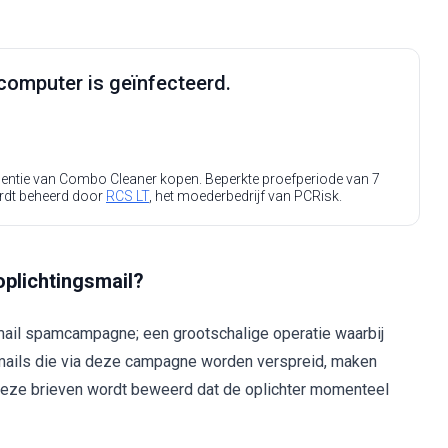
computer is geïnfecteerd.
icentie van Combo Cleaner kopen. Beperkte proefperiode van 7
rdt beheerd door
RCS LT
, het moederbedrijf van PCRisk.
oplichtingsmail?
mail spamcampagne; een grootschalige operatie waarbij
mails die via deze campagne worden verspreid, maken
n deze brieven wordt beweerd dat de oplichter momenteel