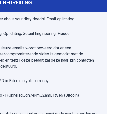
 BEDREIGING:
r about your dirty deeds! Email oplichting
, Oplichting, Social Engineering, Fraude
duleuze emails wordt beweerd dat er een
ete/compromitterende video is gemaakt met de
r, en tenzij deze betaalt zal deze naar zijn contacten
gestuurd.
D in Bitcoin cryptocurrency
d71PJkMjjTdQdh7ekmQ2amE1tVe6 (Bitcoin)
loofde online aankopen, gewijzigde wachtwoorden voor