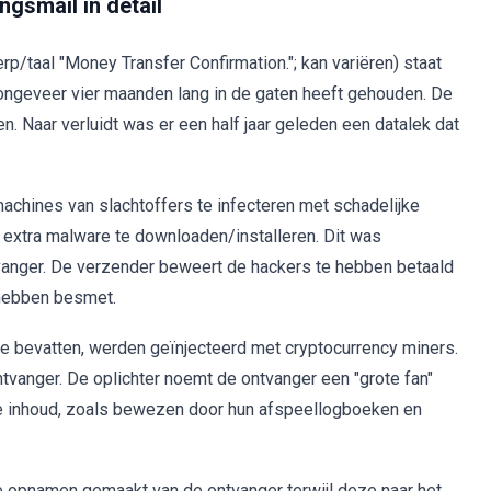
ngsmail in detail
p/taal "Money Transfer Confirmation."; kan variëren) staat
 ongeveer vier maanden lang in de gaten heeft gehouden. De
n. Naar verluidt was er een half jaar geleden een datalek dat
chines van slachtoffers te infecteren met schadelijke
extra malware te downloaden/installeren. Dit was
tvanger. De verzender beweert de hackers te hebben betaald
 hebben besmet.
e bevatten, werden geïnjecteerd met cryptocurrency miners.
ntvanger. De oplichter noemt de ontvanger een "grote fan"
sche inhoud, zoals bewezen door hun afspeellogboeken en
e opnamen gemaakt van de ontvanger terwijl deze naar het