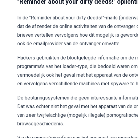
"Reminder about your dirty deeds!" oplichti
In de "Reminder about your dirty deeds!"-mails (onderwer
dat de afzender de online activiteiten van de ontvanger
brieven vertellen vervolgens hoe dit mogelijk is geworde
ook de emailprovider van de ontvanger omvatte.
Hackers gebruikten de blootgelegde informatie om de ma
programma's van het loader-type, die bedoeld waren om 
vermoedelijk ook het geval met het apparaat van de on
en vervolgens verschillende machines met spyware te
De besturingssystemen die geen interessante informati
Dat was echter niet het geval met het apparaat van de o
van zeer twijfelachtige (mogelijk illegale) pornografi
browsegeschiedenis.
Via de camera/microfoon van het apparaat zijn meerder