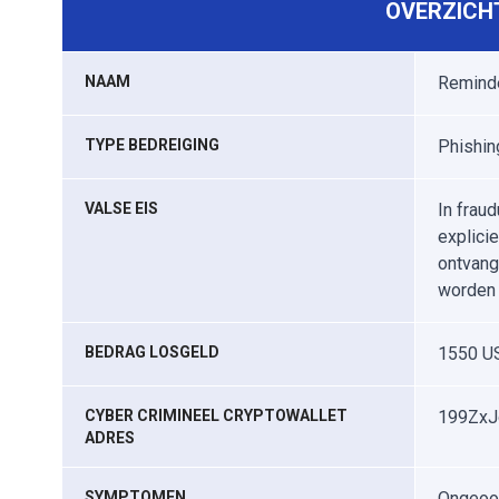
OVERZICHT
NAAM
Reminde
TYPE BEDREIGING
Phishing
VALSE EIS
In frau
explici
ontvange
worden 
BEDRAG LOSGELD
1550 US
CYBER CRIMINEEL CRYPTOWALLET
199ZxJ
ADRES
SYMPTOMEN
Ongeoor