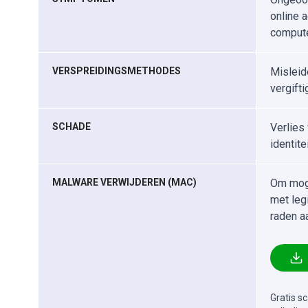
online a
compute
VERSPREIDINGSMETHODES
Misleid
vergift
SCHADE
Verlies 
identite
MALWARE VERWIJDEREN (MAC)
Om moge
met leg
raden a
Gratis s