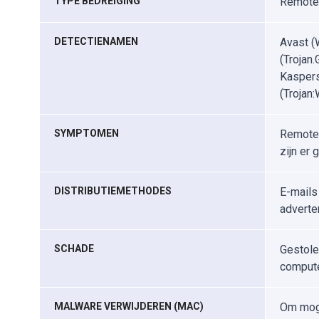
TYPE BEDREIGING
Remote 
DETECTIENAMEN
Avast (
(Trojan
Kaspers
(Trojan:
SYMPTOMEN
Remote 
zijn er
DISTRIBUTIEMETHODES
E-mails
adverte
SCHADE
Gestole
compute
MALWARE VERWIJDEREN (MAC)
Om moge