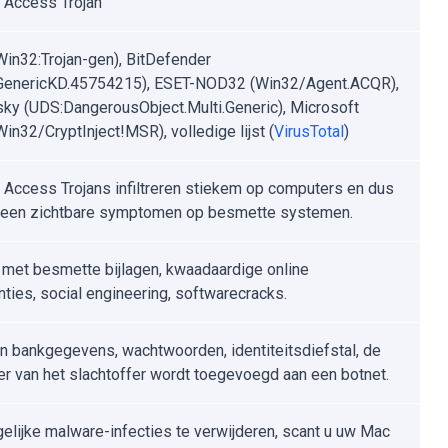
Access Trojan
Win32:Trojan-gen), BitDefender
.GenericKD.45754215), ESET-NOD32 (Win32/Agent.ACQR),
ky (UDS:DangerousObject.Multi.Generic), Microsoft
Win32/CryptInject!MSR), volledige lijst (
VirusTotal
)
Access Trojans infiltreren stiekem op computers en dus
 geen zichtbare symptomen op besmette systemen.
 met besmette bijlagen, kwaadaardige online
nties, social engineering, softwarecracks.
n bankgegevens, wachtwoorden, identiteitsdiefstal, de
r van het slachtoffer wordt toegevoegd aan een botnet.
lijke malware-infecties te verwijderen, scant u uw Mac