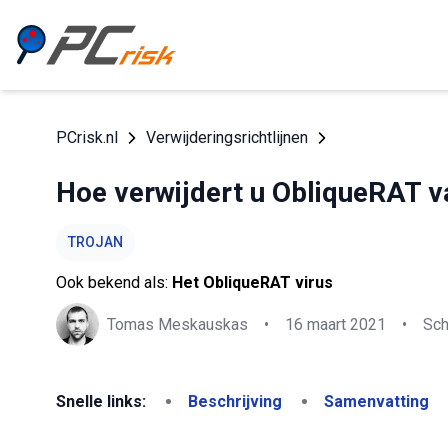
PCrisk.nl
Verwijderingsrichtlijnen
Hoe verwijdert u ObliqueRAT 
TROJAN
Ook bekend als:
Het ObliqueRAT virus
Tomas Meskauskas
•
16 maart 2021
•
Sch
Snelle links:
Beschrijving
Samenvatting