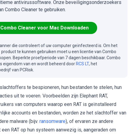
itieme antivirussoftware. Onze beveiligingsonderzoekers
an Combo Cleaner te gebruiken.
Combo Cleaner voor Mac Downloaden
canner die controleert of uw computer geïnfecteerd is. Om het
e product te kunnen gebruiken moet u een licentie van Combo
kopen. Beperkte proefperiode van 7 dagen beschikbaar. Combo
is eigendom van en wordt beheerd door
RCS LT
, het
drijf van PCRisk.
 slachtoffers te bespioneren, hun bestanden te stelen, hun
ties uit te voeren. Voorbeelden zijn Elephant RAT,
bruikers van computers waarop een RAT is geïnstalleerd
onlijke accounts en bestanden, worden ze het slachtoffer van
dere malware (bijv.
ransomware
), of ervaren ze andere
t een RAT op hun systeem aanwezig is, aangeraden om