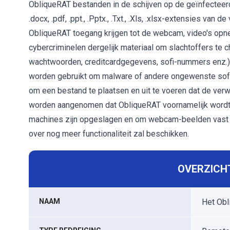
ObliqueRAT bestanden in de schijven op de geïnfecteerd
.docx, .pdf, .ppt., .Pptx., .Txt., .Xls, .xlsx-extensies va
ObliqueRAT toegang krijgen tot de webcam, video's op
cybercriminelen dergelijk materiaal om slachtoffers te 
wachtwoorden, creditcardgegevens, sofi-nummers enz.)
worden gebruikt om malware of andere ongewenste softwa
om een ​​bestand te plaatsen en uit te voeren dat de ve
worden aangenomen dat ObliqueRAT voornamelijk wordt 
machines zijn opgeslagen en om webcam-beelden vast t
over nog meer functionaliteit zal beschikken.
OVERZICHT
NAAM
Het Obl