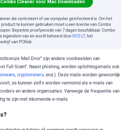
Combo Cleaner voor Mac Downloaden
canner die controleert of uw computer geïnfecteerd is. Om het
e product te kunnen gebruiken moet u een licentie van Combo
kopen. Beperkte proefperiode van 7 dagen beschikbaar. Combo
is eigendom van en wordt beheerd door
RCS LT
, het
drijf van PCRisk.
nchronize Mail Error" zijn andere voorbeelden van
t Full Scam". Naast phishing, worden oplichtingsmails ook
somware
,
cryptominers
, enz.). Deze mails worden gewoonlijk
enzovoort; ze kunnen zelfs worden vermomd als e-mails van
providers en andere organisaties. Vanwege de frequentie van
ig te zijn met inkomende e-mails.
rs?
estanden in bijlage of waarnaar wordt verwezen in