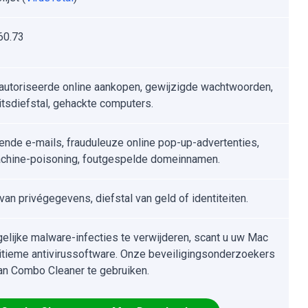
60.73
autoriseerde online aankopen, gewijzigde wachtwoorden,
eitsdiefstal, gehackte computers.
ende e-mails, frauduleuze online pop-up-advertenties,
hine-poisoning, foutgespelde domeinnamen.
van privégegevens, diefstal van geld of identiteiten.
lijke malware-infecties te verwijderen, scant u uw Mac
itieme antivirussoftware. Onze beveiligingsonderzoekers
an Combo Cleaner te gebruiken.