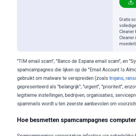
Gratis s
volledig
Cleaner 
Cleaner 
moederbe
"TIM email scam", "Banco de Espana email scam", en "Sy
spamcampagnes die lijken op de "Email Account Is Almos
gebruikt om malware te verspreiden (zoals
trojans
,
ran
gepresenteerd als "belangrijk", "urgent", "prioriteit", 
legitieme instellingen, bedrijven, organisaties, service
spammails wordt u ten zeerste aanbevolen om voorzicht
Hoe besmetten spamcampagnes compute
Spamcampagnes veroorzaken infecties via schadelijke b