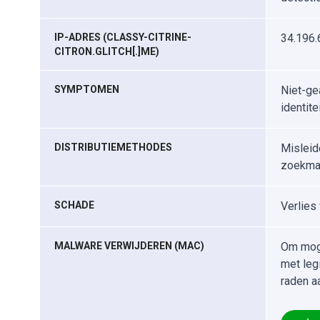
IP-ADRES (CLASSY-CITRINE-
34.196.
CITRON.GLITCH[.]ME)
SYMPTOMEN
Niet-ge
identit
DISTRIBUTIEMETHODES
Misleid
zoekmac
SCHADE
Verlies 
MALWARE VERWIJDEREN (MAC)
Om moge
met leg
raden a