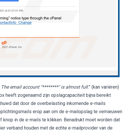
he email account "********" is almost full.
" (kan variëren)
ox heeft zogenaamd zijn opslagcapaciteit bijna bereikt
chuwd dat door de overbelasting inkomende e-mails
oplichtingsmails erop aan om de e-mailopslag te vernieuwen
of knop in de e-mails te klikken. Benadrukt moet worden dat
nier verband houden met de echte e-mailprovider van de