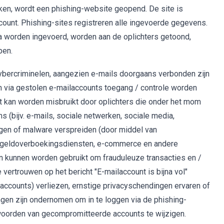
ikken, wordt een phishing-website geopend. De site is
unt. Phishing-sites registreren alle ingevoerde gegevens.
 worden ingevoerd, worden aan de oplichters getoond,
pen.
cybercriminelen, aangezien e-mails doorgaans verbonden zijn
n via gestolen e-mailaccounts toegang / controle worden
it kan worden misbruikt door oplichters die onder het mom
(bijv. e-mails, sociale netwerken, sociale media,
gen of malware verspreiden (door middel van
ts, geldoverboekingsdiensten, e-commerce en andere
en kunnen worden gebruikt om frauduleuze transacties en /
vertrouwen op het bericht "E-mailaccount is bijna vol"
accounts) verliezen, ernstige privacyschendingen ervaren of
gingen zijn ondernomen om in te loggen via de phishing-
oorden van gecompromitteerde accounts te wijzigen.