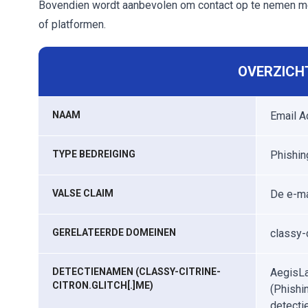
Bovendien wordt aanbevolen om contact op te nemen met 
of platformen.
OVERZICHT
NAAM
Email A
TYPE BEDREIGING
Phishing
VALSE CLAIM
De e-ma
GERELATEERDE DOMEINEN
classy-c
DETECTIENAMEN (CLASSY-CITRINE-
AegisLa
CITRON.GLITCH[.]ME)
(Phishi
detectie