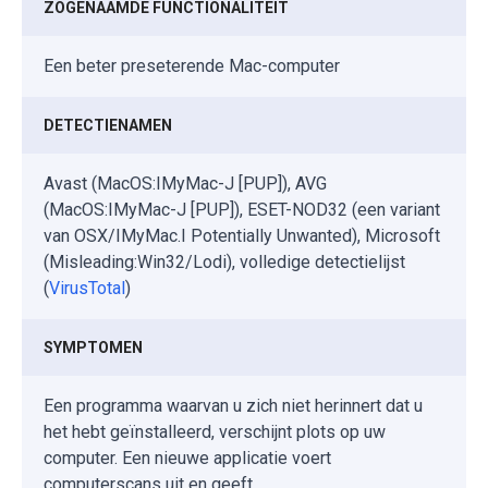
ZOGENAAMDE FUNCTIONALITEIT
Een beter preseterende Mac-computer
DETECTIENAMEN
Avast (MacOS:IMyMac-J [PUP]), AVG
(MacOS:IMyMac-J [PUP]), ESET-NOD32 (een variant
van OSX/IMyMac.I Potentially Unwanted), Microsoft
(Misleading:Win32/Lodi), volledige detectielijst
(
VirusTotal
)
SYMPTOMEN
Een programma waarvan u zich niet herinnert dat u
het hebt geïnstalleerd, verschijnt plots op uw
computer. Een nieuwe applicatie voert
computerscans uit en geeft