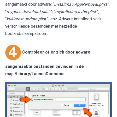
aangemaakt door adware: “
installmac.AppRemoval.plist
”,
“
myppes.download.plist
”, “
mykotlerino.ltvbit.plist
”,
“
kuklorest.update.plist
”, enz. Adware installeert vaak
verschillende bestanden met hetzelfde
bestandsnaampatroon.
Controleer of er zich door adware
aangemaakte bestanden bevinden in de
map
/Library/LaunchDaemons
: