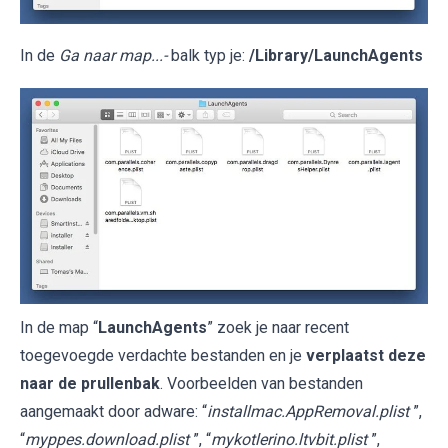
In de
Ga naar map...-
balk typ je:
/Library/LaunchAgents
In de map “
LaunchAgents
” zoek je naar recent
toegevoegde verdachte bestanden en je
verplaatst deze
naar de prullenbak
. Voorbeelden van bestanden
aangemaakt door adware: “
installmac.AppRemoval.plist
”,
“
myppes.download.plist
”, “
mykotlerino.ltvbit.plist
”,