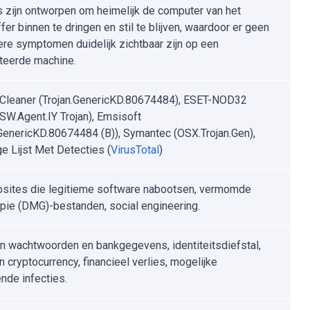
s zijn ontworpen om heimelijk de computer van het
fer binnen te dringen en stil te blijven, waardoor er geen
ere symptomen duidelijk zichtbaar zijn op een
teerde machine.
leaner (Trojan.GenericKD.80674484), ESET-NOD32
W.Agent.IY Trojan), Emsisoft
.GenericKD.80674484 (B)), Symantec (OSX.Trojan.Gen),
ge Lijst Met Detecties (
VirusTotal
)
ites die legitieme software nabootsen, vermomde
opie (DMG)-bestanden, social engineering.
n wachtwoorden en bankgegevens, identiteitsdiefstal,
 cryptocurrency, financieel verlies, mogelijke
ende infecties.