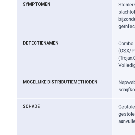
SYMPTOMEN
Stealer
slachtof
bijzond
geïnfec
DETECTIENAMEN
Combo C
(OSX/PS
(Trojan
Volledi
MOGELIJKE DISTRIBUTIEMETHODEN
Nepwebs
schijfk
SCHADE
Gestole
gestolen
aanvull