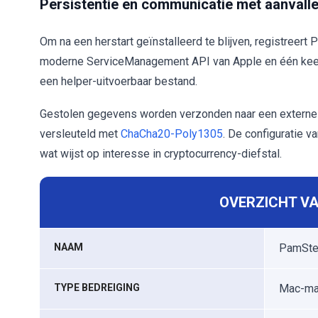
Persistentie en communicatie met aanvall
Om na een herstart geïnstalleerd te blijven, registreert
moderne ServiceManagement API van Apple en één keer v
een helper-uitvoerbaar bestand.
Gestolen gegevens worden verzonden naar een externe se
versleuteld met
ChaCha20-Poly1305
. De configuratie 
wat wijst op interesse in cryptocurrency-diefstal.
OVERZICHT VA
NAAM
PamStea
TYPE BEDREIGING
Mac-mal