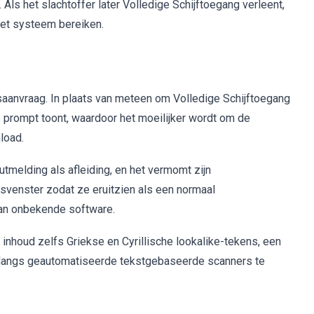
s het slachtoffer later Volledige Schijftoegang verleent,
et systeem bereiken.
anvraag. In plaats van meteen om Volledige Schijftoegang
e prompt toont, waardoor het moeilijker wordt om de
load.
melding als afleiding, en het vermomt zijn
venster zodat ze eruitzien als een normaal
an onbekende software.
inhoud zelfs Griekse en Cyrillische lookalike-tekens, een
 langs geautomatiseerde tekstgebaseerde scanners te