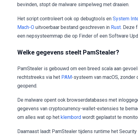
bevinden, stopt de malware simpelweg met draaien.
Het script controleert ook op debugtools en
System Inte
Mach-O
uitvoerbaar bestand geschreven in
Rust
. Deze 
een nepsysteemmap die op Finder of een Software Upda
Welke gegevens steelt PamStealer?
PamStealer is gebouwd om een breed scala aan gevoelig
rechtstreeks via het
PAM
-systeem van macOS, zonder da
geopend.
De malware opent ook browserdatabases met inloggeg
gegevens van cryptocurrency-wallet-extensies te bemac
om alles wat op het
klembord
wordt geplaatst te monitor
Daarnaast laadt PamStealer tijdens runtime het Securi