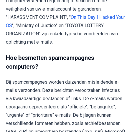
computersystemen regelmatig te scannen om de
veiligheid van uw e-mailaccount te garanderen.
"HARASSMENT COMPLAINT", "
On This Day I Hacked Your
OS
", "Ministry of Justice" en "TOYOTA LOTTERY
ORGANIZATION" zijn enkele typische voorbeelden van
oplichting met e-mails.
Hoe besmetten spamcampagnes
computers?
Bij spamcampagnes worden duizenden misleidende e-
mails verzonden. Deze berichten veroorzaken infecties
via kwaadaardige bestanden of links. De e-mails worden
doorgaans gepresenteerd als "officiële", "belangrijke",
"urgente" of "prioritaire" e-mails. De bijlagen kunnen
verschillende formaten hebben, zoals archiefbestanden
(RAR, ZIP) en uitvoerbare bestanden (.exe, .run), Microsoft