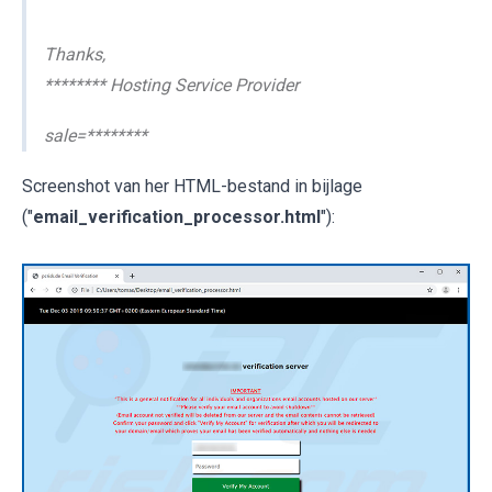
Thanks,
******** Hosting Service Provider
sale=********
Screenshot van her HTML-bestand in bijlage
("
email_verification_processor.html
"):